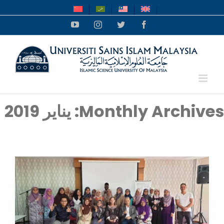
Ski
t
YouTube
Instagram
Twitter
Facebook
conten
Monthly Archives:
يناير 2019