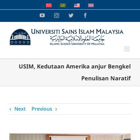
Ski
t
YouTube
Instagram
Twitter
Facebook
conten
USIM, Kedutaan Amerika anjur Bengkel
Penulisan Naratif
Next
Previous
View