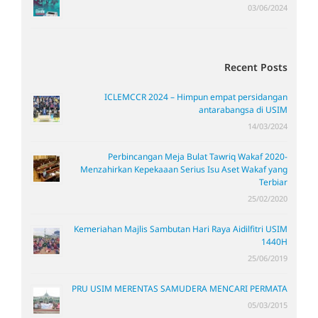
03/06/2024
Recent Posts
ICLEMCCR 2024 – Himpun empat persidangan
antarabangsa di USIM
14/03/2024
Perbincangan Meja Bulat Tawriq Wakaf 2020-
Menzahirkan Kepekaaan Serius Isu Aset Wakaf yang
Terbiar
25/02/2020
Kemeriahan Majlis Sambutan Hari Raya Aidilfitri USIM
1440H
25/06/2019
PRU USIM MERENTAS SAMUDERA MENCARI PERMATA
05/03/2015