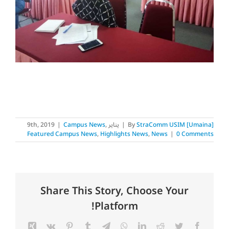
StraComm USIM [Umaina]
By
|
يناير 9th, 2019
,
Campus News
|
Featured Campus News
,
Highlights News
,
News
|
0 Comments
Share This Story, Choose Your
Platform!
Xing
Vk
Pinterest
Tumblr
Telegram
WhatsApp
LinkedIn
Reddit
Twitter
Facebook