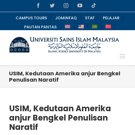
Skip
Facebook
Twitter
Instagram
YouTube
Tiktok
to
content
CAMPUS TOURS
JOMINFAQ
STAF
PELAJAR
PAUTAN PANTAS
USIM, Kedutaan Amerika anjur Bengkel
Penulisan Naratif
USIM, Kedutaan Amerika
anjur Bengkel Penulisan
Naratif