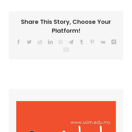
Share This Story, Choose Your
Platform!
Facebook
Twitter
Reddit
LinkedIn
WhatsApp
Telegram
Tumblr
Pinterest
Vk
Xing
Email