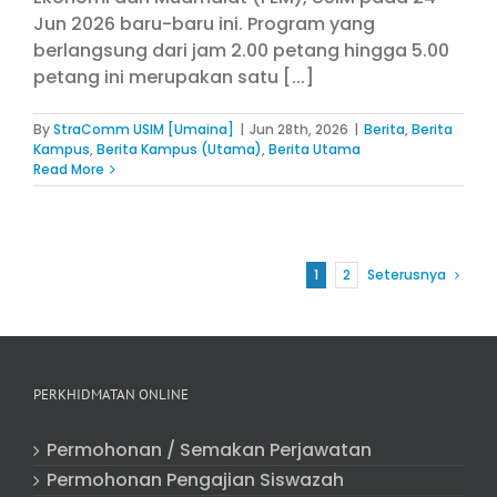
Jun 2026 baru-baru ini. Program yang
berlangsung dari jam 2.00 petang hingga 5.00
petang ini merupakan satu [...]
By
StraComm USIM [Umaina]
|
Jun 28th, 2026
|
Berita
,
Berita
Kampus
,
Berita Kampus (Utama)
,
Berita Utama
Read More
1
2
Seterusnya
PERKHIDMATAN ONLINE
Permohonan / Semakan Perjawatan
Permohonan Pengajian Siswazah