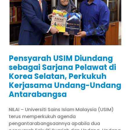
Pensyarah USIM Diundang
sebagai Sarjana Pelawat di
Korea Selatan, Perkukuh
Kerjasama Undang-Undang
Antarabangsa
NILAI – Universiti Sains Islam Malaysia (USIM)
terus memperkukuh agenda
pengantarabangsaannya apabila dua