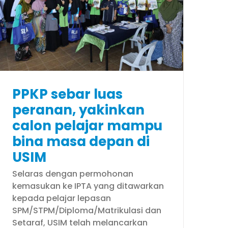
PPKP sebar luas
peranan, yakinkan
calon pelajar mampu
bina masa depan di
USIM
Selaras dengan permohonan
kemasukan ke IPTA yang ditawarkan
kepada pelajar lepasan
SPM/STPM/Diploma/Matrikulasi dan
Setaraf, USIM telah melancarkan