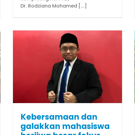
Dr. Rodziana Mohamed [...]
Kepentingan melindungi
n
alam sekitar dari perspektif
Islam – Dr. Shamsul Hakim
1
Faces of USIM
Kebersamaan dan
galakkan mahasiswa