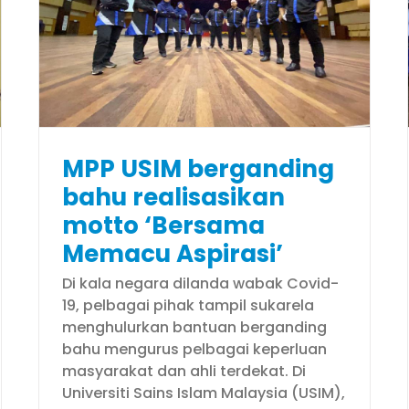
u
yakinkan calon pelajar
ma
mampu bina masa depan di
USIM
Faces of USIM
MPP USIM berganding
bahu realisasikan
motto ‘Bersama
Memacu Aspirasi’
Di kala negara dilanda wabak Covid-
19, pelbagai pihak tampil sukarela
menghulurkan bantuan berganding
bahu mengurus pelbagai keperluan
masyarakat dan ahli terdekat. Di
Universiti Sains Islam Malaysia (USIM),