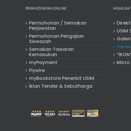
PERKHIDMATAN ONLINE
HIGHLIGH
Permohonan / Semakan
Direk
Perjawatan
USIM 
Permohonan Pengajian
Galeri
Siswazah
Faces
Semakan Tawaran
Kemasukan
“IKON
myPayment
Micro
Flywire
myBookstore Penerbit USIM
Iklan Tender & Sebutharga