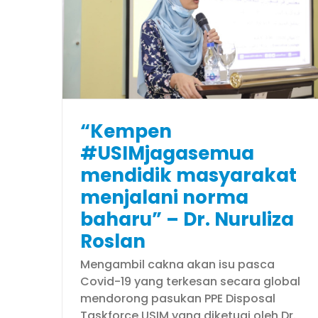
MPP USIM berganding bah
at
realisasikan motto ‘Bersa
ru” –
Memacu Aspirasi’
n
Faces of USIM
“Kempen
#USIMjagasemua
mendidik masyarakat
menjalani norma
baharu” – Dr. Nuruliza
Roslan
Mengambil cakna akan isu pasca
Covid-19 yang terkesan secara global
mendorong pasukan PPE Disposal
Taskforce USIM yang diketuai oleh Dr.