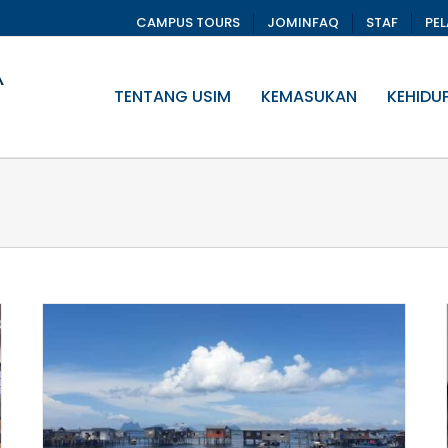
CAMPUS TOURS
JOMINFAQ
STAF
PE
TENTANG USIM
KEMASUKAN
KEHIDU
Aplikasi ‘Fiqh Banjir’ untuk
n
kemudahan umat Islam