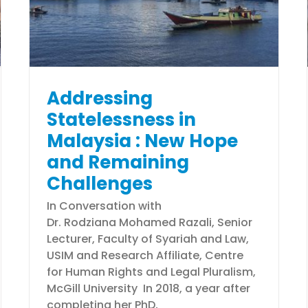
ketika musibah banjir- Dr
Irwan Mohd Subri
Faces of USIM
Addressing
Statelessness in
Malaysia : New Hope
and Remaining
Challenges
In Conversation with
Dr. Rodziana Mohamed Razali, Senior
Lecturer, Faculty of Syariah and Law,
USIM and Research Affiliate, Centre
for Human Rights and Legal Pluralism,
McGill University In 2018, a year after
completing her PhD,