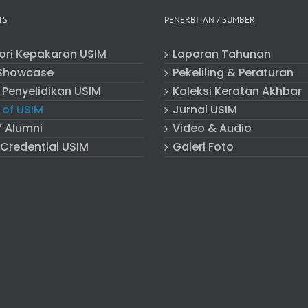
TS
PENERBITAN / SUMBER
tori Kepakaran USIM
Laporan Tahunan
Showcase
Pekeliling & Peraturan
 Penyelidikan USIM
Koleksi Keratan Akhbar
 of USIM
Jurnal USIM
” Alumni
Video & Audio
 Credential USIM
Galeri Foto