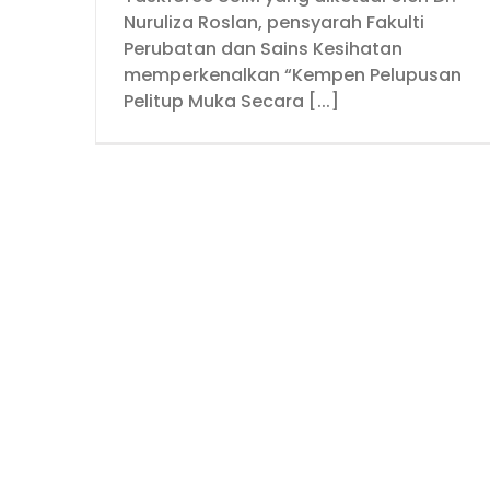
Nuruliza Roslan, pensyarah Fakulti
Perubatan dan Sains Kesihatan
memperkenalkan “Kempen Pelupusan
Pelitup Muka Secara [...]
Alumni USIM akui sukan
membantu tingkatkan foku
dalam pembelajaran
Faces of USIM