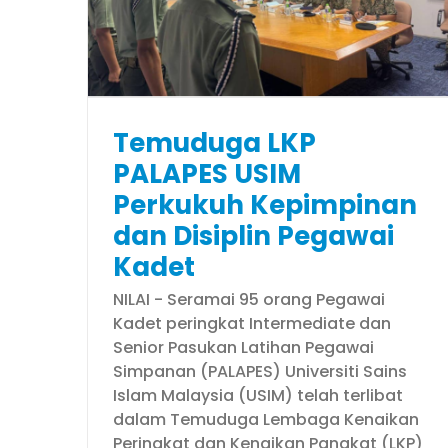
det
Remaining Challenges
 (Utama)
Faces of USIM
Temuduga LKP
PALAPES USIM
Perkukuh Kepimpinan
dan Disiplin Pegawai
Kadet
NILAI - Seramai 95 orang Pegawai
Kadet peringkat Intermediate dan
Senior Pasukan Latihan Pegawai
Simpanan (PALAPES) Universiti Sains
Islam Malaysia (USIM) telah terlibat
dalam Temuduga Lembaga Kenaikan
Peringkat dan Kenaikan Pangkat (LKP)