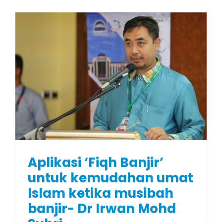
Aplikasi ‘Fiqh Banjir’
untuk kemudahan umat
Islam ketika musibah
banjir- Dr Irwan Mohd