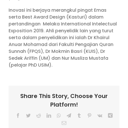
Inovasi ini berjaya merangkul pingat Emas
serta Best Award Design (Kasturi) dalam
pertandingan Melaka International Intelectual
Exposition 2019. Ahli penyelidik lain yang turut
serta dalam penyelidikan ini ialah Dr Khairul
Anuar Mohamad dari Fakulti Pengajian Quran
Sunnah (FPQS), Dr Mokmin Basri (KUIS), Dr
Sedek Ariffin (UM) dan Nur Musliza Mustafa
(pelajar PhD USIM).
Share This Story, Choose Your
Platform!
Facebook
Twitter
Reddit
LinkedIn
WhatsApp
Telegram
Tumblr
Pinterest
Vk
Xing
Email