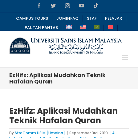
Skip
Facebook
Twitter
Instagram
YouTube
Tiktok
to
content
CAMPUS TOURS
JOMINFAQ
STAF
PELAJAR
PAUTAN PANTAS
EzHifz: Aplikasi Mudahkan Teknik
Hafalan Quran
EzHifz: Aplikasi Mudahkan
Teknik Hafalan Quran
By
StraComm USIM [Umaina]
|
September 3rd, 2019
|
Al-