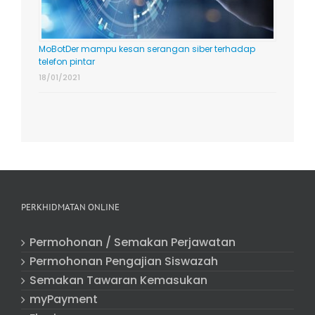
MoBotDer mampu kesan serangan siber terhadap
telefon pintar
18/01/2021
PERKHIDMATAN ONLINE
Permohonan / Semakan Perjawatan
Permohonan Pengajian Siswazah
Semakan Tawaran Kemasukan
myPayment