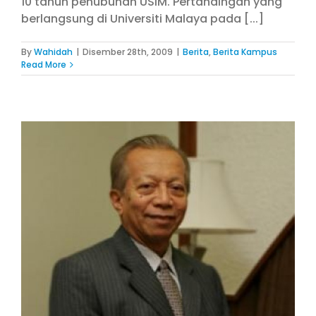
10 tahun penubuhan USIM. Pertandingan yang
berlangsung di Universiti Malaya pada [...]
By
Wahidah
|
Disember 28th, 2009
|
Berita
,
Berita Kampus
Read More