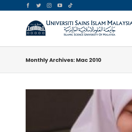
Skip
Facebook
Twitter
Instagram
YouTube
Tiktok
to
content
Monthly Archives:
Mac 2010