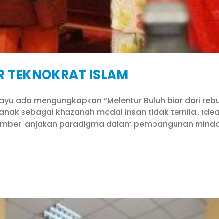
R TEKNOKRAT ISLAM
elayu ada mengungkapkan “Melentur Buluh biar dari re
nak sebagai khazanah modal insan tidak ternilai. Ide
mberi anjakan paradigma dalam pembangunan minda 