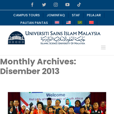
Skip
Facebook
Twitter
Instagram
YouTube
Tiktok
to
content
CAMPUS TOURS
JOMINFAQ
STAF
PELAJAR
PAUTAN PANTAS
Monthly Archives:
Disember 2013