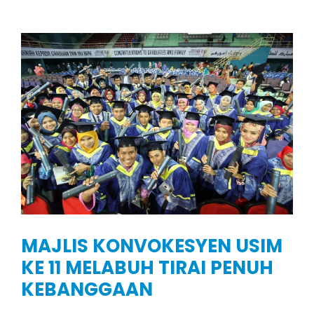
MAJLIS KONVOKESYEN USIM
KE 11 MELABUH TIRAI PENUH
KEBANGGAAN