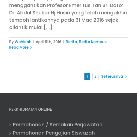
menggantikan Profesor Emeritus Tan Sri Dato’
Dr. Abdul Shukor Hj Husin yang telah mengakhiri
tempoh lantikannya pada 31 Mac 2016 sejak
dilantik mulai [...]
By
Wahidah
|
April 11th, 2016
|
Berita
,
Berita Kampus
Read More
1
2
Seterusnya
PERKHIDMATAN ONLINE
Permohonan / Semakan Perjawatan
Permohonan Pengajian Siswazah