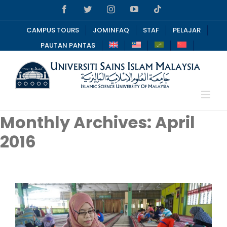
Skip
Facebook
Twitter
Instagram
YouTube
Tiktok
to
content
CAMPUS TOURS
JOMINFAQ
STAF
PELAJAR
PAUTAN PANTAS
Monthly Archives:
April
2016