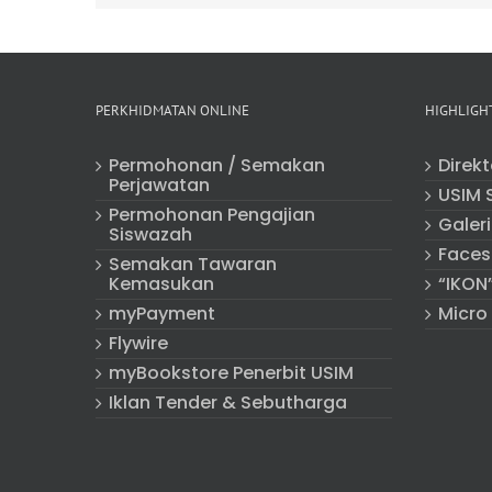
PERKHIDMATAN ONLINE
HIGHLIGH
Permohonan / Semakan
Direk
Perjawatan
USIM 
Permohonan Pengajian
Galeri
Siswazah
Faces
Semakan Tawaran
Kemasukan
“IKON
myPayment
Micro
Flywire
myBookstore Penerbit USIM
Iklan Tender & Sebutharga