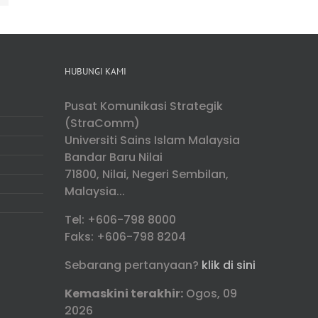
HUBUNGI KAMI
Pusat Komunikasi Strategik
(StraComm)
Universiti Sains Islam Malaysia
Bandar Baru Nilai
71800, Nilai, Negeri Sembilan,
Malaysia...
Tel: +606-798 8000
Faks: +606-798 8204
Sebarang pertanyaan?
klik di sini
Kemaskini terakhir:
Ogos, 09
2026