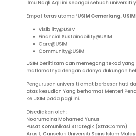
ilmu Naqli Aqli ini sebagai sebuah universit
Empat teras utama
‘USIM Cemerlang, USIM
Visibility@USIM
Financial Sustainability@USIM
Care@USIM
Community@USIM
USIM beriltizam dan memegang tekad yang 
matlamatnya dengan adanya dukungan heba
Pengurusan universiti amat berbesar hati d
atas kesudian Yang berhormat Menteri Pend
ke USIM pada pagi ini.
Disediakan oleh:
Noorumaina Mohamed Yunus
Pusat Komunikasi Strategik (StraComm)
Aras 1, Canselori Universiti Sains Islam Mala