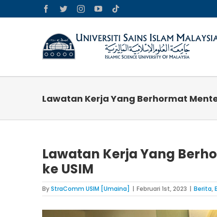
Skip
Facebook
Twitter
Instagram
YouTube
Tiktok
to
content
Lawatan Kerja Yang Berhormat Menter
Lawatan Kerja Yang Berho
ke USIM
By
StraComm USIM [Umaina]
|
Februari 1st, 2023
|
Berita
,
View