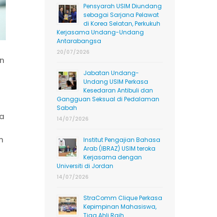
Pensyarah USIM Diundang
sebagai Sarjana Pelawat
di Korea Selatan, Perkukuh
Kerjasama Undang-Undang
Antarabangsa
20/07/2026
in
Jabatan Undang-
Undang USIM Perkasa
i
Kesedaran Antibuli dan
Gangguan Seksual di Pedalaman
Sabah
ha
14/07/2026
n
Institut Pengajian Bahasa
Arab (IBRAZ) USIM teroka
Kerjasama dengan
Universiti di Jordan
14/07/2026
StraComm Clique Perkasa
Kepimpinan Mahasiswa,
Tiga Ahli Raih