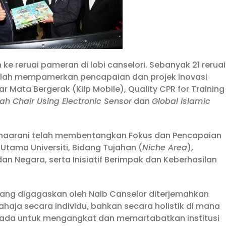
ke reruai pameran di lobi canselori. Sebanyak 21 reruai
telah mempamerkan pencapaian dan projek inovasi
ar Mata Bergerak (Klip Mobile), Quality CPR for Training
ah Chair Using Electronic Sensor
dan
Global Islamic
Md Shaarani telah membentangkan Fokus dan Pencapaian
Utama Universiti, Bidang Tujahan (
Niche Area
),
 Negara, serta Inisiatif Berimpak dan Keberhasilan
ang digagaskan oleh Naib Canselor diterjemahkan
aja secara individu, bahkan secara holistik di mana
nada untuk mengangkat dan memartabatkan institusi