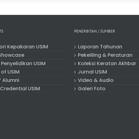
TS
PENERBITAN / SUMBER
tori Kepakaran USIM
Laporan Tahunan
Showcase
Pekeliling & Peraturan
 Penyelidikan USIM
Koleksi Keratan Akhbar
 of USIM
Jurnal USIM
” Alumni
Video & Audio
 Credential USIM
Galeri Foto