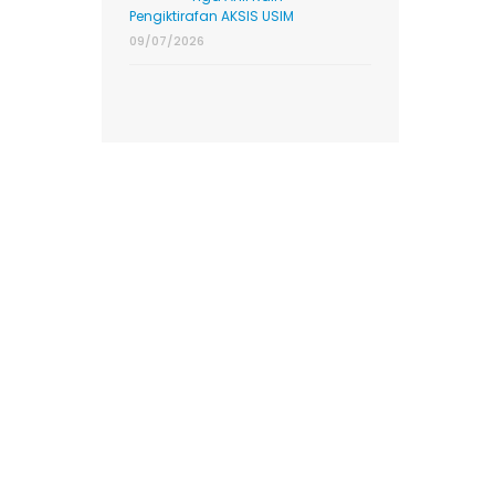
Pengiktirafan AKSIS USIM
09/07/2026