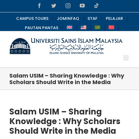
Skip
Facebook
Twitter
Instagram
YouTube
Tiktok
to
content
CAMPUS TOURS
JOMINFAQ
STAF
PELAJAR
PAUTAN PANTAS
Salam USIM – Sharing Knowledge : Why
Scholars Should Write in the Media
Salam USIM – Sharing
Knowledge : Why Scholars
Should Write in the Media