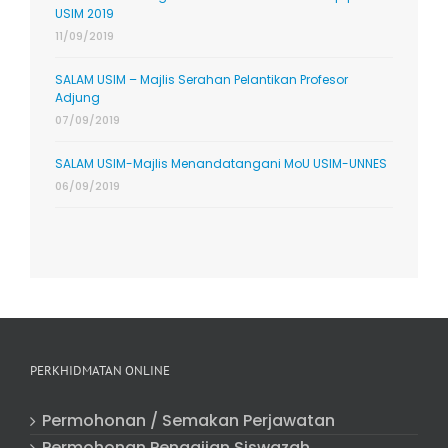
USIM 2019
11/09/2019
SALAM USIM – Majlis Serahan Pelantikan Profesor
Adjung
07/09/2019
SALAM USIM-Majlis Menandatangani MoU USIM-UNNES
06/09/2019
PERKHIDMATAN ONLINE
Permohonan / Semakan Perjawatan
Permohonan Pengajian Siswazah