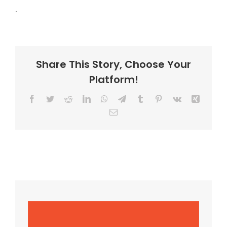
.
Share This Story, Choose Your
Platform!
Facebook
Twitter
Reddit
LinkedIn
WhatsApp
Telegram
Tumblr
Pinterest
Vk
Xing
Email