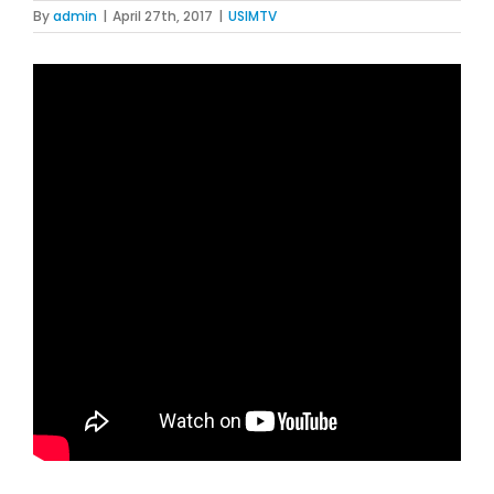
By
admin
|
April 27th, 2017
|
USIMTV