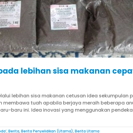
ipada lebihan sisa makanan cep
lalui lebihan sisa makanan cetusan idea sekumpulan p
rm membawa tuah apabila berjaya meraih beberapa an
aru-baru ini. Idea inovasi yang menggunakan pendekat
bda’
,
Berita
,
Berita Penyelidikan (Utama)
,
Berita Utama