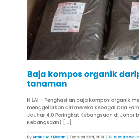
Baja kompos organik dar
tanaman
NILAI – Penghasilan baja kompos organik me
menggelarkan diri mereka sebagai Orla Fa
Jauhar 4.0 Peringkat Kebangsaan di Johor b
Kebangsaan) [...]
By
Amirul Afif Misran
|
Februari 23rd, 2018
|
Al-buhuth wal i