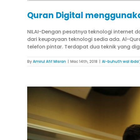
Quran Digital menggunak
NILAI-Dengan pesatnya teknologi internet da
dari keupayaan teknologi sedia ada. Al-Qura
telefon pintar. Terdapat dua teknik yang d
By
Amirul Afif Misran
|
Mac 14th, 2018
|
Al-buhuth wal ibda’