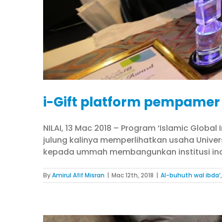
i-Gift platform pempamer
NILAI, 13 Mac 2018 – Program ‘Islamic Globa
julung kalinya memperlihatkan usaha Unive
kepada ummah membangunkan institusi inova
By
Amirul Afif Misran
|
Mac 12th, 2018
|
Al-buhuth wal ibda’