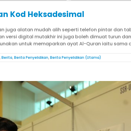
an Kod Heksadesimal
n juga alatan mudah alih seperti telefon pintar dan t
n versi digital mutakhir ini juga boleh dimuat turun 
igunakan untuk memaparkan ayat Al-Quran iaitu sama ad
,
Berita
,
Berita Penyelidikan
,
Berita Penyelidikan (Utama)