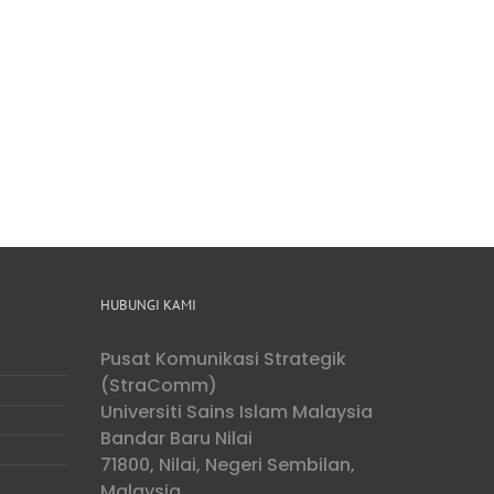
HUBUNGI KAMI
Pusat Komunikasi Strategik
(StraComm)
Universiti Sains Islam Malaysia
Bandar Baru Nilai
71800, Nilai, Negeri Sembilan,
Malaysia...