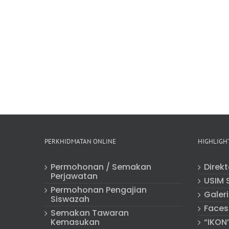
PERKHIDMATAN ONLINE
HIGHLIGH
Permohonan / Semakan
Direk
Perjawatan
USIM 
Permohonan Pengajian
Galeri
Siswazah
Faces
Semakan Tawaran
Kemasukan
“IKON