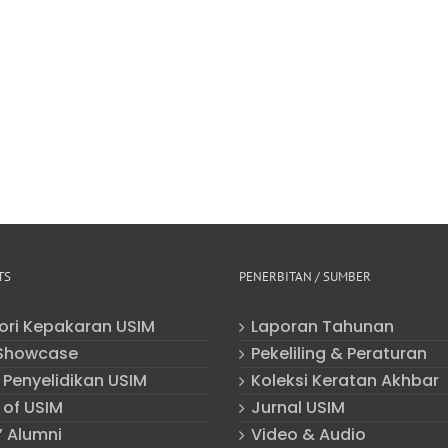
TS
PENERBITAN / SUMBER
tori Kepakaran USIM
Laporan Tahunan
Showcase
Pekeliling & Peraturan
 Penyelidikan USIM
Koleksi Keratan Akhbar
 of USIM
Jurnal USIM
” Alumni
Video & Audio