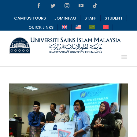
Skip
Facebook
Twitter
Instagram
YouTube
Tiktok
to
content
CAMPUS TOURS
JOMINFAQ
STAFF
STUDENT
QUICK LINKS