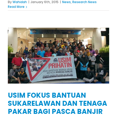
By
Wahidah
|
January 6th, 2015
|
News
,
Research News
Read More
USIM FOKUS BANTUAN
SUKARELAWAN DAN TENAGA
PAKAR BAGI PASCA BANJIR