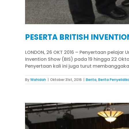
PESERTA BRITISH INVENTI
LONDON, 26 OKT 2016 – Penyertaan pelajar Un
Invention Show (BIS) pada 19 hingga 22 Ok
Penyertaan kali ini juga turut membanggaka
By
Wahidah
|
Oktober 31st, 2016
|
Berita
,
Berita Penyelidik