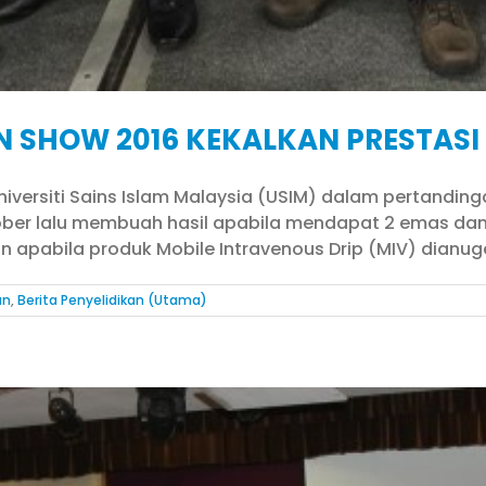
ON SHOW 2016 KEKALKAN PRESTAS
iversiti Sains Islam Malaysia (USIM) dalam pertandinga
tober lalu membuah hasil apabila mendapat 2 emas dan
n apabila produk Mobile Intravenous Drip (MIV) dianuge
an
,
Berita Penyelidikan (Utama)