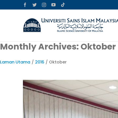
Skip
Facebook
Twitter
Instagram
YouTube
Tiktok
to
content
Monthly Archives:
Oktober 
Laman Utama
/
2016
/
Oktober