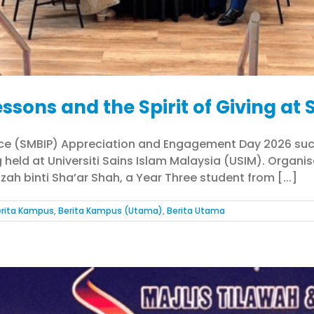
essons and the Spirit of Giving a
rce (SMBIP) Appreciation and Engagement Day 2026 succ
g held at Universiti Sains Islam Malaysia (USIM). Orga
zah binti Sha’ar Shah, a Year Three student from [...]
rita Kampus
,
Berita Kampus (Utama)
,
Berita Utama