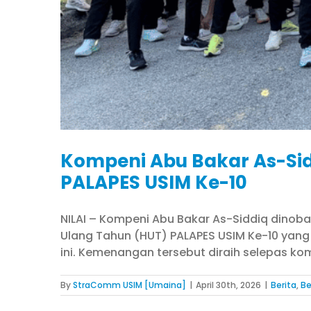
Kompeni Abu Bakar As-Sid
PALAPES USIM Ke-10
NILAI – Kompeni Abu Bakar As-Siddiq dinob
Ulang Tahun (HUT) PALAPES USIM Ke-10 yang b
ini. Kemenangan tersebut diraih selepas ko
By
StraComm USIM [Umaina]
|
April 30th, 2026
|
Berita
,
Be