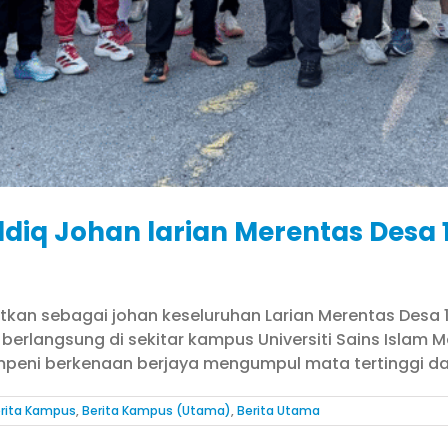
diq Johan larian Merentas Desa 
atkan sebagai johan keseluruhan Larian Merentas Desa
erlangsung di sekitar kampus Universiti Sains Islam M
mpeni berkenaan berjaya mengumpul mata tertinggi dal
rita Kampus
,
Berita Kampus (Utama)
,
Berita Utama