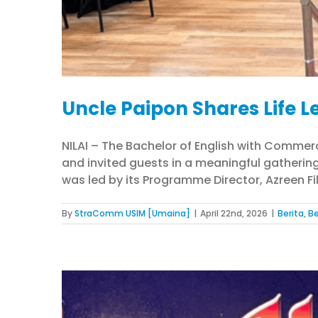
Uncle Paipon Shares Life L
NILAI – The Bachelor of English with Comme
and invited guests in a meaningful gatherin
was led by its Programme Director, Azreen Fil
By
StraComm USIM [Umaina]
|
April 22nd, 2026
|
Berita
,
Be