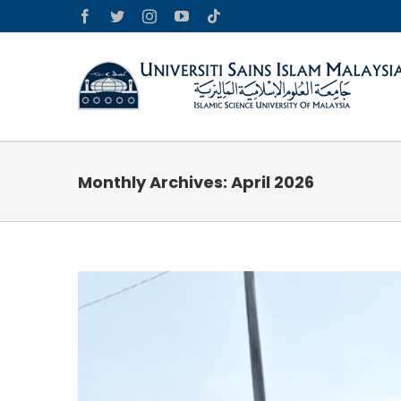
Skip
Facebook
Twitter
Instagram
YouTube
Tiktok
to
content
Monthly Archives:
April 2026