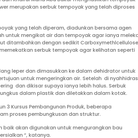
wer merupakan serbuk tempoyak yang telah diproses
poyak yang telah diperam, diadunkan bersama agen
lah untuk mengikat air dan tempoyak agar ianya melek
but ditambahkan dengan sedikit Carboxymethlcellulos
 memekatkan serbuk tempoyak agar kelihatan seperti
ulang leper dan dimasukkan ke dalam dehidrator untuk
ertujuan untuk mengeringkan air. Setelah di nyahhidras
ring dan dikisar supaya ianya lebih halus. Serbuk
ngkus dalam plastik dan diletakkan dalam kotak.
ahun 3 Kursus Pembangunan Produk, beberapa
am proses pembungkusan dan struktur.
h baik akan digunakan untuk mengurangkan bau
rsialkan “, katanya.