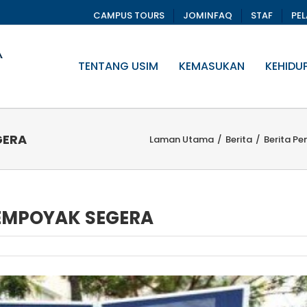
CAMPUS TOURS
JOMINFAQ
STAF
PE
TENTANG USIM
KEMASUKAN
KEHIDU
GERA
Laman Utama
/
Berita
/
Berita Pe
EMPOYAK SEGERA