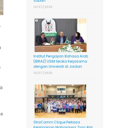
Sabah
14/07/2026
r
u
Institut Pengajian Bahasa Arab
(IBRAZ) USIM teroka Kerjasama
n
dengan Universiti di Jordan
14/07/2026
ya
ns
StraComm Clique Perkasa
Kepimpinan Mahasiswa, Tiga Ahli