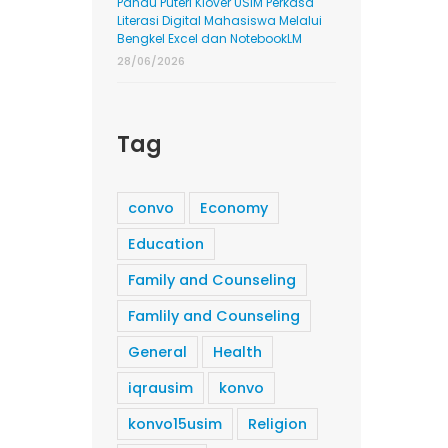
Pandu Puteri Klover USIM Perkasa
Literasi Digital Mahasiswa Melalui
Bengkel Excel dan NotebookLM
28/06/2026
Tag
convo
Economy
Education
Family and Counseling
Famlily and Counseling
General
Health
iqrausim
konvo
konvo15usim
Religion