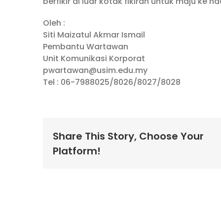
berfikir di luar kotak fikiran untuk maju ke h
Oleh :
Siti Maizatul Akmar Ismail
Pembantu Wartawan
Unit Komunikasi Korporat
pwartawan@usim.edu.my
Tel : 06-7988025/8026/8027/8028
Share This Story, Choose Your
Platform!