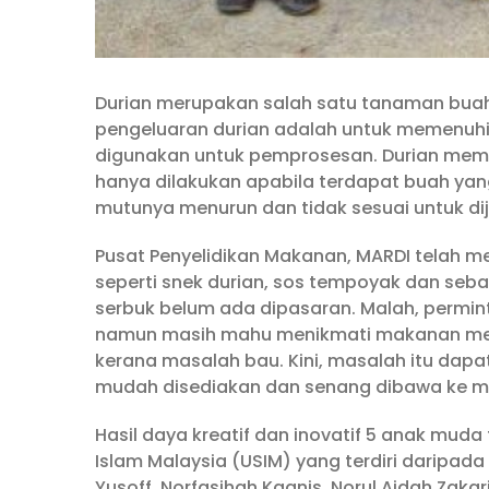
Durian merupakan salah satu tanaman buah
pengeluaran durian adalah untuk memenuhi
digunakan untuk pemprosesan. Durian memp
hanya dilakukan apabila terdapat buah yan
mutunya menurun dan tidak sesuai untuk dij
Pusat Penyelidikan Makanan, MARDI telah m
seperti snek durian, sos tempoyak dan seb
serbuk belum ada dipasaran. Malah, permint
namun masih mahu menikmati makanan merek
kerana masalah bau. Kini, masalah itu dapa
mudah disediakan dan senang dibawa ke m
Hasil daya kreatif dan inovatif 5 anak muda 
Islam Malaysia (USIM) yang terdiri daripada li
Yusoff, Norfasihah Kaanis, Norul Aidah Zak