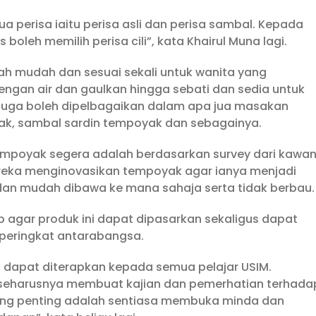
 perisa iaitu perisa asli dan perisa sambal. Kepada
eh memilih perisa cili”, kata Khairul Muna lagi.
h mudah dan sesuai sekali untuk wanita yang
ngan air dan gaulkan hingga sebati dan sedia untuk
juga boleh dipelbagaikan dalam apa jua masakan
yak, sambal sardin tempoyak dan sebagainya.
mpoyak segera adalah berdasarkan survey dari kawa
ereka menginovasikan tempoyak agar ianya menjadi
an mudah dibawa ke mana sahaja serta tidak berbau.
p agar produk ini dapat dipasarkan sekaligus dapat
peringkat antarabangsa.
i dapat diterapkan kepada semua pelajar USIM.
seharusnya membuat kajian dan pemerhatian terhada
ng penting adalah sentiasa membuka minda dan