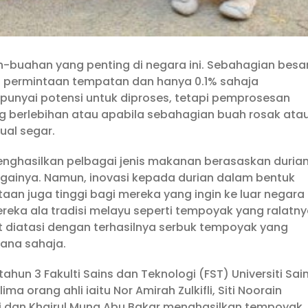
-buahan yang penting di negara ini. Sebahagian besa
 permintaan tempatan dan hanya 0.1% sahaja
unyai potensi untuk diproses, tetapi pemprosesan
g berlebihan atau apabila sebahagian buah rosak ata
ual segar.
enghasilkan pelbagai jenis makanan berasaskan duria
againya. Namun, inovasi kepada durian dalam bentuk
aan juga tinggi bagi mereka yang ingin ke luar negara
a ala tradisi melayu seperti tempoyak yang ralatn
t diatasi dengan terhasilnya serbuk tempoyak yang
ana sahaja.
tahun 3 Fakulti Sains dan Teknologi (FST) Universiti Sai
ma orang ahli iaitu Nor Amirah Zulkifli, Siti Noorain
ari dan Khairul Muna Abu Bakar menghasilkan tempoyak