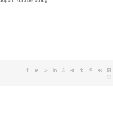
adapan”, kata beliau lagi.
Facebook
Twitter
Reddit
LinkedIn
WhatsApp
Telegram
Tumblr
Pinterest
Vk
X
E