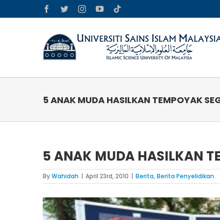
Skip
Facebook
Twitter
Instagram
YouTube
Tiktok
to
content
5 ANAK MUDA HASILKAN TEMPOYAK SE
5 ANAK MUDA HASILKAN T
By
Wahidah
|
April 23rd, 2010
|
Berita
,
Berita Penyelidikan
View
Larger