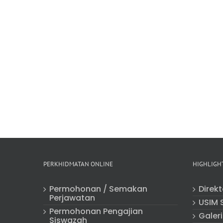
PERKHIDMATAN ONLINE
HIGHLIGH
Permohonan / Semakan
Direk
Perjawatan
USIM 
Permohonan Pengajian
Galeri
Siswazah