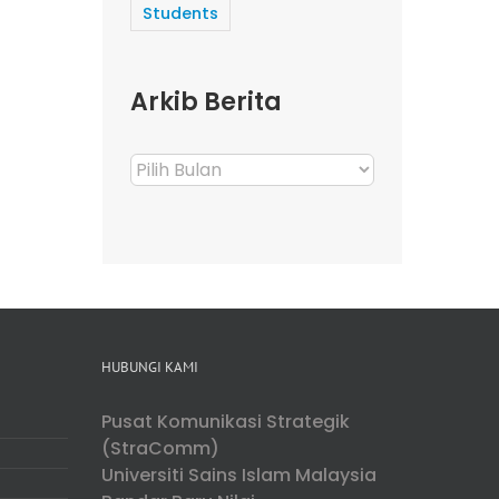
Students
Arkib Berita
Arkib
Berita
HUBUNGI KAMI
Pusat Komunikasi Strategik
(StraComm)
Universiti Sains Islam Malaysia