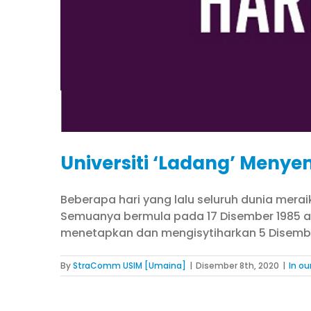
Universiti ‘Ladang’ Meny
Beberapa hari yang lalu seluruh dunia mera
Semuanya bermula pada 17 Disember 1985 ap
menetapkan dan mengisytiharkan 5 Disember
By
StraComm USIM [Umaina]
|
Disember 8th, 2020
|
In ou