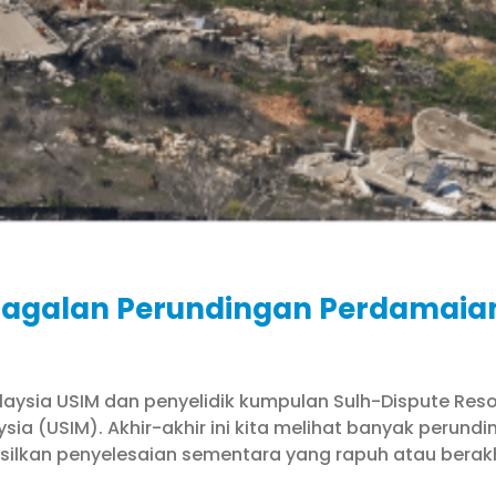
egagalan Perundingan Perdamaia
alaysia USIM dan penyelidik kumpulan Sulh-Dispute Resol
ysia (USIM). Akhir-akhir ini kita melihat banyak peru
silkan penyelesaian sementara yang rapuh atau berakh