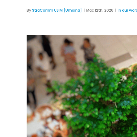
By
StraComm USIM [Umaina]
|
Mac 12th, 2026
|
In our wor