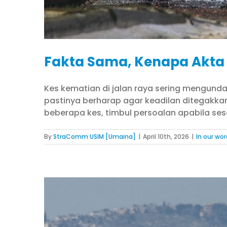
Fakta Sama, Kenapa Akta
Kes kematian di jalan raya sering mengund
pastinya berharap agar keadilan ditegakk
beberapa kes, timbul persoalan apabila ses
By
StraComm USIM [Umaina]
|
April 10th, 2026
|
In our wo