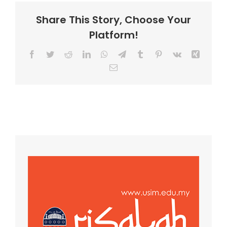
Share This Story, Choose Your
Platform!
Facebook
Twitter
Reddit
LinkedIn
WhatsApp
Telegram
Tumblr
Pinterest
Vk
Xing
Email