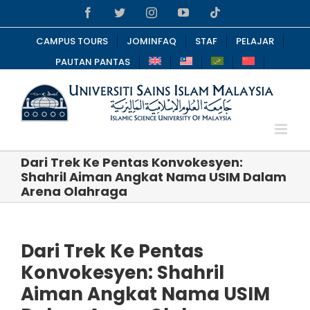
Skip
Facebook
Twitter
Instagram
YouTube
Tiktok
to
content
CAMPUS TOURS
JOMINFAQ
STAF
PELAJAR
PAUTAN PANTAS
Dari Trek Ke Pentas Konvokesyen:
Shahril Aiman Angkat Nama USIM Dalam
Arena Olahraga
Dari Trek Ke Pentas
Konvokesyen: Shahril
Aiman Angkat Nama USIM