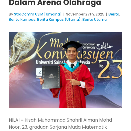
Dalam Arena Olahraga
By
StraComm USIM [Umaina]
|
November 27th, 2025
|
Berita
,
Berita Kampus
,
Berita Kampus (Utama)
,
Berita Utama
View
Larger
Image
NILAI
–
Kisah Muhammad Shahril Aiman Mohd
Noor, 23, graduan Sarjana Muda Matematik