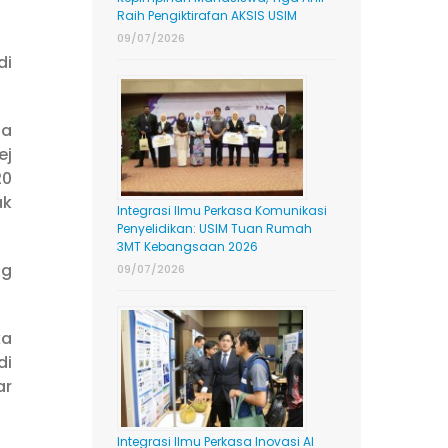
Raih Pengiktirafan AKSIS USIM
09/07/2026
di
da
ej
20
ak
Integrasi Ilmu Perkasa Komunikasi
Penyelidikan: USIM Tuan Rumah
3MT Kebangsaan 2026
ng
09/07/2026
ka
di
ar
Integrasi Ilmu Perkasa Inovasi AI