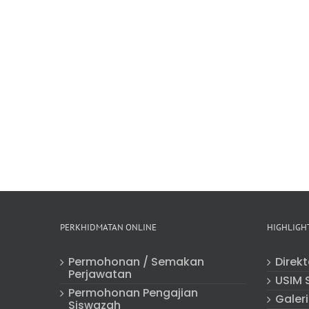
PERKHIDMATAN ONLINE
HIGHLIGH
Permohonan / Semakan
Direk
Perjawatan
USIM 
Permohonan Pengajian
Galeri
Siswazah