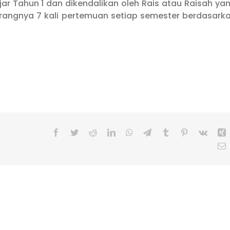
jar Tahun 1 dan dikendalikan oleh Rais atau Raisah ya
rangnya 7 kali pertemuan setiap semester berdasark
Facebook
Twitter
Reddit
LinkedIn
WhatsApp
Telegram
Tumblr
Pinterest
Vk
X
E