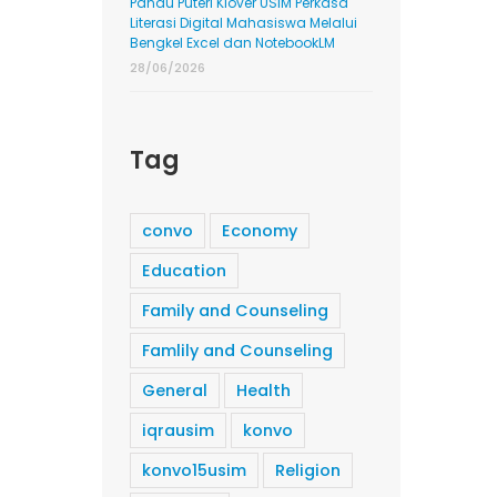
Pandu Puteri Klover USIM Perkasa
Literasi Digital Mahasiswa Melalui
Bengkel Excel dan NotebookLM
28/06/2026
Tag
convo
Economy
Education
Family and Counseling
Famlily and Counseling
General
Health
iqrausim
konvo
konvo15usim
Religion