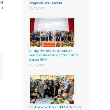
ng
Pengenal Jenis Durian
an
06/07/2026
Sinergi PPKI dan Pusat Sukan
Perkukuh Kecemerlangan Holistik
Warga USIM
ing
05/07/2026
mail
USIM Perkasa Ilmu STREAM, Santuni