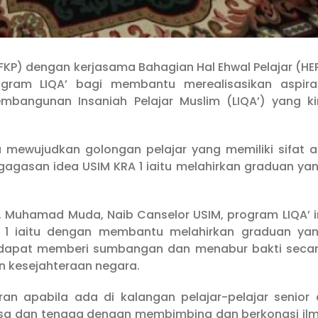
(FKP) dengan kerjasama Bahagian Hal Ehwal Pelajar (HE
ogram LIQA’ bagi membantu merealisasikan aspira
mbangunan Insaniah Pelajar Muslim (LIQA’) yang ki
mewujudkan golongan pelajar yang memiliki sifat a
gasan idea USIM KRA 1 iaitu melahirkan graduan ya
. Muhamad Muda, Naib Canselor USIM, program LIQA’ i
 1 iaitu dengan membantu melahirkan graduan ya
 dapat memberi sumbangan dan menabur bakti seca
 kesejahteraan negara.
ran apabila ada di kalangan pelajar-pelajar senior 
asa dan tenaga dengan membimbing dan berkongsi il