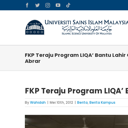
Skip
Facebook
Twitter
Instagram
YouTube
Tiktok
to
content
FKP Teraju Program LIQA’ Bantu Lahir 
Abrar
FKP Teraju Program LIQA’ 
By
Wahidah
|
Mei 10th, 2012
|
Berita
,
Berita Kampus
View
Larger