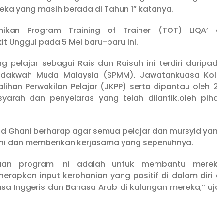
reka yang masih berada di Tahun 1” katanya.
mikan Program Training of Trainer (TOT) LIQA’ 
t Unggul pada 5 Mei baru-baru ini.
 pelajar sebagai Rais dan Raisah ini terdiri daripa
endakwah Muda Malaysia (SPMM), Jawatankuasa Kol
han Perwakilan Pelajar (JKPP) serta dipantau oleh 
yarah dan penyelaras yang telah dilantik.oleh pih
 Abd Ghani berharap agar semua pelajar dan mursyid ya
m ini dan memberikan kerjasama yang sepenuhnya.
ujuan program ini adalah untuk membantu mere
rapkan input kerohanian yang positif di dalam diri 
 Inggeris dan Bahasa Arab di kalangan mereka,” uj