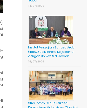
Sabah
14/07/2026
P)
si
ni
Institut Pengajian Bahasa Arab
l-
(IBRAZ) USIM teroka Kerjasama
ng
dengan Universiti di Jordan
14/07/2026
ni
ng
ra
di
StraComm Clique Perkasa
mu
Kepimpinan Mahasiswa, Tiga Ahli