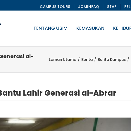
CAMPUS TOURS
JOMINFAQ
STAF
PE
TENTANG USIM
KEMASUKAN
KEHIDU
Generasi al-
Laman Utama
/
Berita
/
Berita Kampus
/
Bantu Lahir Generasi al-Abrar