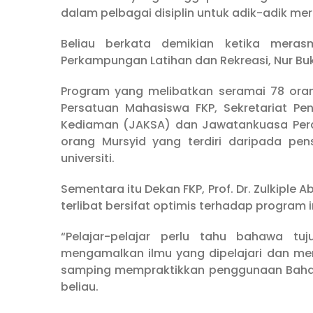
dalam pelbagai disiplin untuk adik-adik me
Beliau berkata demikian ketika meras
Perkampungan Latihan dan Rekreasi, Nur Buki
Program yang melibatkan seramai 78 orang
Persatuan Mahasiswa FKP, Sekretariat P
Kediaman (JAKSA) dan Jawatankuasa Perali
orang Mursyid yang terdiri daripada pens
universiti.
Sementara itu Dekan FKP, Prof. Dr. Zulkiple
terlibat bersifat optimis terhadap progra
“Pelajar-pelajar perlu tahu bahawa t
mengamalkan ilmu yang dipelajari dan mene
samping mempraktikkan penggunaan Bahasa
beliau.