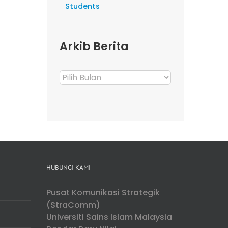
Students
Arkib Berita
Arkib
Berita
HUBUNGI KAMI
Pusat Komunikasi Strategik
(StraComm)
Universiti Sains Islam Malaysia