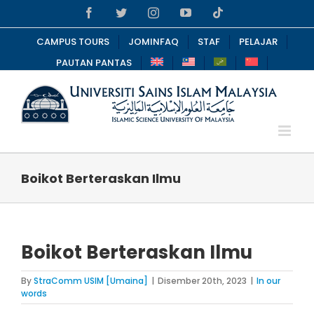
Skip
Facebook
Twitter
Instagram
YouTube
Tiktok
to
content
CAMPUS TOURS
JOMINFAQ
STAF
PELAJAR
PAUTAN PANTAS
Boikot Berteraskan Ilmu
Boikot Berteraskan Ilmu
By
StraComm USIM [Umaina]
|
Disember 20th, 2023
|
In our
words