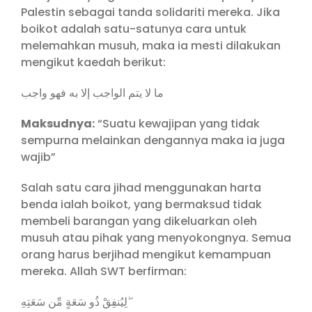
Palestin sebagai tanda solidariti mereka. Jika
boikot adalah satu-satunya cara untuk
melemahkan musuh, maka ia mesti dilakukan
mengikut kaedah berikut:
ما لا يتم الواجب إلا به فهو واجب
Maksudnya:
“Suatu kewajipan yang tidak
sempurna melainkan dengannya maka ia juga
wajib”
Salah satu cara jihad menggunakan harta
benda ialah boikot, yang bermaksud tidak
membeli barangan yang dikeluarkan oleh
musuh atau pihak yang menyokongnya. Semua
orang harus berjihad mengikut kemampuan
mereka. Allah SWT berfirman:
لِيُنفِقْ ذُو سَعَةٍ مِّن سَعَتِهِ ۖ