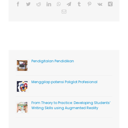
Facebook
Twitter
Reddit
LinkedIn
WhatsApp
Telegram
Tumblr
Pinterest
Vk
Xing
Email
Pendigitalan Pendidikan
Menggilap potensi Poliglot Profesional
From Theory to Practice: Developing Students’
Writing Skills using Augmented Reality