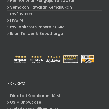
Permohonan Pengajian Siswazah
Semakan Tawaran Kemasukan
myPayment
Flywire
myBookstore Penerbit USIM
Iklan Tender & Sebutharga
HIGHLIGHTS
Direktori Kepakaran USIM
USIM Showcase
Galeri Penyelidikan USIM