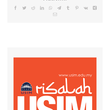
Facebook
Twitter
Reddit
LinkedIn
WhatsApp
Telegram
Tumblr
Pinterest
Vk
Xing
Email