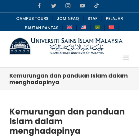
Skip
Facebook
Twitter
Instagram
YouTube
Tiktok
to
content
CAMPUS TOURS
JOMINFAQ
STAF
PELAJAR
PAUTAN PANTAS
Kemurungan dan panduan Islam dalam
menghadapinya
Kemurungan dan panduan
Islam dalam
menghadapinya