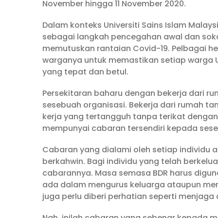
November hingga 11 November 2020.
Dalam konteks Universiti Sains Islam Malaysi
sebagai langkah pencegahan awal dan so
memutuskan rantaian Covid-19. Pelbagai 
warganya untuk memastikan setiap warga 
yang tepat dan betul.
Persekitaran baharu dengan bekerja dari r
sesebuah organisasi. Bekerja dari rumah 
kerja yang tertangguh tanpa terikat dengan
mempunyai cabaran tersendiri kepada seseo
Cabaran yang dialami oleh setiap individu 
berkahwin. Bagi individu yang telah berkelu
cabarannya. Masa semasa BDR harus diguna
ada dalam mengurus keluarga ataupun menyi
juga perlu diberi perhatian seperti menja
Nah, inilah cabaran yang sebenar kepada m