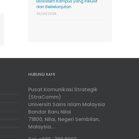
Ekosistem Kampus yang Inklusif
dan Berkelanjutan
30/01/2026
ing
mail
HUBUNGI KAMI
Pusat Komunikasi Strategik
(StraComm)
Universiti Sains Islam Malaysia
Bandar Baru Nilai
71800, Nilai, Negeri Sembilan,
Malaysia...