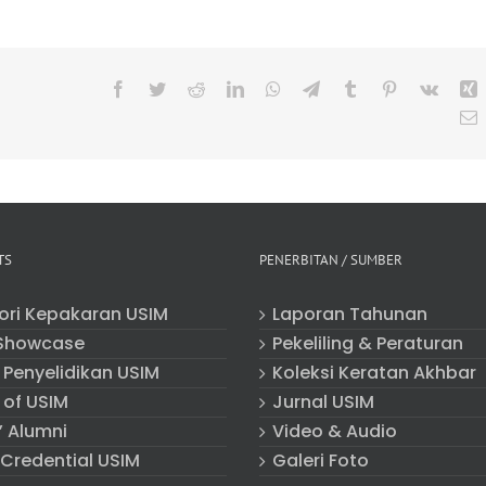
Facebook
Twitter
Reddit
LinkedIn
WhatsApp
Telegram
Tumblr
Pinterest
Vk
X
E
TS
PENERBITAN / SUMBER
tori Kepakaran USIM
Laporan Tahunan
Showcase
Pekeliling & Peraturan
 Penyelidikan USIM
Koleksi Keratan Akhbar
 of USIM
Jurnal USIM
” Alumni
Video & Audio
 Credential USIM
Galeri Foto