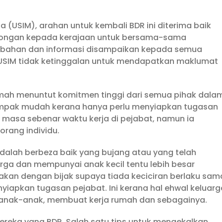
a (USIM), arahan untuk kembali BDR ini diterima baik
kongan kepada kerajaan untuk bersama-sama
hebahan dan informasi disampaikan kepada semua
USIM tidak ketinggalan untuk mendapatkan maklumat
umah menuntut komitmen tinggi dari semua pihak dala
tampak mudah kerana hanya perlu menyiapkan tugasan
 masa sebenar waktu kerja di pejabat, namun ia
rang individu.
adalah berbeza baik yang bujang atau yang telah
arga dan mempunyai anak kecil tentu lebih besar
kan dengan bijak supaya tiada keciciran berlaku sam
apkan tugasan pejabat. Ini kerana hal ehwal keluarg
ga anak-anak, membuat kerja rumah dan sebagainya.
ereka yang BDR. Salah satu tips untuk mengekalkan