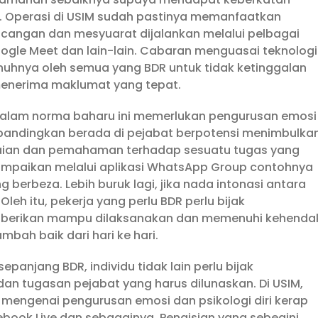
i. Operasi di USIM sudah pastinya memanfaatkan
cangan dan mesyuarat dijalankan melalui pelbagai
oogle Meet dan lain-lain. Cabaran menguasai teknologi
enuhnya oleh semua yang BDR untuk tidak ketinggalan
enerima maklumat yang tepat.
a dalam norma baharu ini memerlukan pengurusan emosi
 dibandingkan berada di pejabat berpotensi menimbulka
paian dan pemahaman terhadap sesuatu tugas yang
sampaikan melalui aplikasi WhatsApp Group contohnya
 berbeza. Lebih buruk lagi, jika nada intonasi antara
leh itu, pekerja yang perlu BDR perlu bijak
diberikan mampu dilaksanakan dan memenuhi kehenda
mbah baik dari hari ke hari.
panjang BDR, individu tidak lain perlu bijak
n tugasan pejabat yang harus dilunaskan. Di USIM,
a mengenai pengurusan emosi dan psikologi diri kerap
cebook Live dan sebagainya. Pengisian yang sebegini