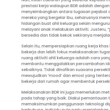
prestasi kerja walaupun BDR adalah denga
menyeimbangkan antara tugasan pejabat d
mereka yang bergelar ibu, seharusnya mem
hidangan buat ahli keluarga selain menguru
melayani anak melakukan aktiviti. Justeru, “
bersedia dan tidak kekok sekiranya menjala
Selain itu, mempersiapkan ruang kerja kh
bekerja dan lebih fokus melaksanakan tuga
ruang aktiviti ahli keluarga adalah cara yan
membantu menggalakkan percambahan idea
sebaiknya. Tidak dinafikan suasana persek
mewujudkan ‘mood’ dan emosi yang tenteram.
bekerja dari rumah agar membentuk persekit
Melaksanakan BDR ini juga memerlukan me
pada tahap yang baik. Diakui pemantauan t
memaksimumkan penggunaan teknologi digit
berhubung. Individu pula perlu menjalank