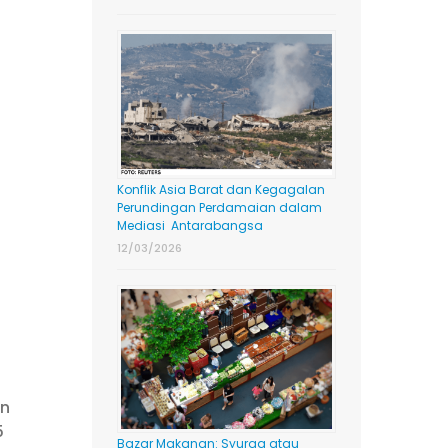
Konflik Asia Barat dan Kegagalan
Perundingan Perdamaian dalam
Mediasi Antarabangsa
12/03/2026
an
5
Bazar Makanan: Syurga atau