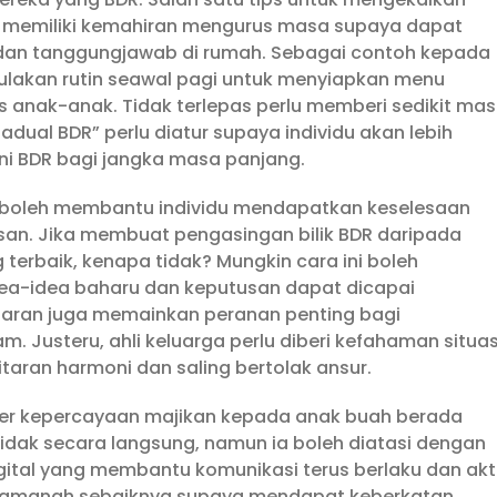
n memiliki kemahiran mengurus masa supaya dapat
an tanggungjawab di rumah. Sebagai contoh kepada
ulakan rutin seawal pagi untuk menyiapkan menu
s anak-anak. Tidak terlepas perlu memberi sedikit ma
jadual BDR” perlu diatur supaya individu akan lebih
ni BDR bagi jangka masa panjang.
as boleh membantu individu mendapatkan keselesaan
san. Jika membuat pengasingan bilik BDR daripada
g terbaik, kenapa tidak? Mungkin cara ini boleh
-idea baharu dan keputusan dapat dicapai
itaran juga memainkan peranan penting bagi
 Justeru, ahli keluarga perlu diberi kefahaman situas
aran harmoni dan saling bertolak ansur.
ter kepercayaan majikan kepada anak buah berada
idak secara langsung, namun ia boleh diatasi dengan
al yang membantu komunikasi terus berlaku dan akt
an amanah sebaiknya supaya mendapat keberkatan