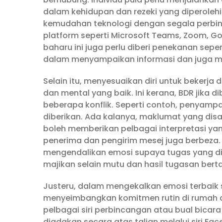
dalam kehidupan dan rezeki yang diperoleh
kemudahan teknologi dengan segala perbin
platform seperti Microsoft Teams, Zoom, G
baharu ini juga perlu diberi penekanan sep
dalam menyampaikan informasi dan juga m
Selain itu, menyesuaikan diri untuk bekerj
dan mental yang baik. Ini kerana, BDR jika
beberapa konflik. Seperti contoh, penyam
diberikan. Ada kalanya, maklumat yang di
boleh memberikan pelbagai interpretasi yang
penerima dan pengirim mesej juga berbeza. O
mengendalikan emosi supaya tugas yang 
majikan selain mutu dan hasil tugasan berta
Justeru, dalam mengekalkan emosi terbaik se
menyeimbangkan komitmen rutin di rumah da
pelbagai siri perbincangan atau bual bicar
diadakan secara atas talian melalui siri Fa