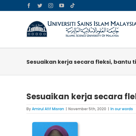
Skip
Facebook
Twitter
Instagram
YouTube
Tiktok
to
content
Sesuaikan kerja secara fleksi, bantu 
Sesuaikan kerja secara fle
By
Amirul Afif Misran
|
November 5th, 2020
|
In our words