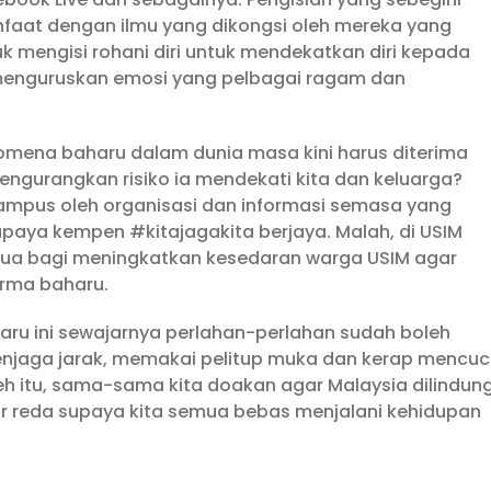
aat dengan ilmu yang dikongsi oleh mereka yang
uk mengisi rohani diri untuk mendekatkan diri kepada
k menguruskan emosi yang pelbagai ragam dan
omena baharu dalam dunia masa kini harus diterima
ngurangkan risiko ia mendekati kita dan keluarga?
kampus oleh organisasi dan informasi semasa yang
supaya kempen #kitajagakita berjaya. Malah, di USIM
a bagi meningkatkan kesedaran warga USIM agar
orma baharu.
u ini sewajarnya perlahan-perlahan sudah boleh
enjaga jarak, memakai pelitup muka dan kerap mencuc
eh itu, sama-sama kita doakan agar Malaysia dilindung
ur reda supaya kita semua bebas menjalani kehidupan