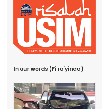
In our words (Fi ra'yinaa)