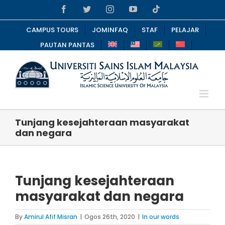
Skip
Facebook
Twitter
Instagram
YouTube
Tiktok
to
content
CAMPUS TOURS
JOMINFAQ
STAF
PELAJAR
PAUTAN PANTAS
Tunjang kesejahteraan masyarakat
dan negara
Tunjang kesejahteraan
masyarakat dan negara
By
Amirul Afif Misran
|
Ogos 26th, 2020
|
In our words