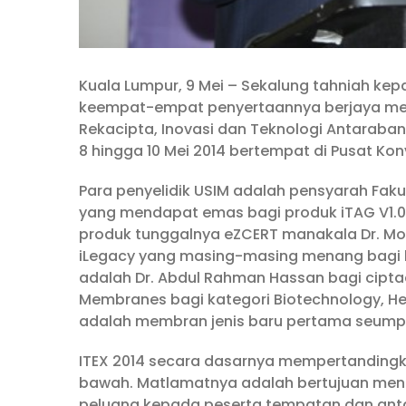
Kuala Lumpur, 9 Mei – Sekalung tahniah kepa
keempat-empat penyertaannya berjaya me
Rekacipta, Inovasi dan Teknologi Antaraban
8 hingga 10 Mei 2014 bertempat di Pusat Ko
Para penyelidik USIM adalah pensyarah Fakult
yang mendapat emas bagi produk iTAG V1.0
produk tunggalnya eZCERT manakala Dr. Mo
iLegacy yang masing-masing menang bagi k
adalah Dr. Abdul Rahman Hassan bagi ciptaa
Membranes bagi kategori Biotechnology, He
adalah membran jenis baru pertama seump
ITEX 2014 secara dasarnya mempertandingka
bawah. Matlamatnya adalah bertujuan menin
peluang kepada peserta tempatan dan ant