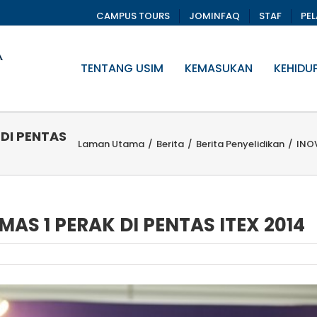
CAMPUS TOURS
JOMINFAQ
STAF
PE
TENTANG USIM
KEMASUKAN
KEHIDU
 DI PENTAS
Laman Utama
/
Berita
/
Berita Penyelidikan
/
INOV
AS 1 PERAK DI PENTAS ITEX 2014