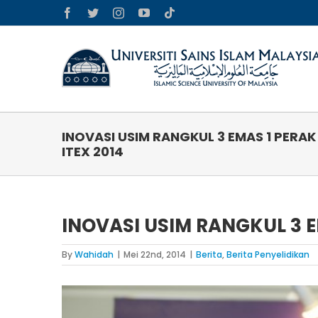
Skip
Facebook
Twitter
Instagram
YouTube
Tiktok
to
content
INOVASI USIM RANGKUL 3 EMAS 1 PERAK
ITEX 2014
INOVASI USIM RANGKUL 3 EM
By
Wahidah
|
Mei 22nd, 2014
|
Berita
,
Berita Penyelidikan
View
Larger