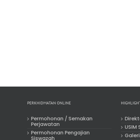
PERKHIDMATAN ONLINE
HIGHLIGH
Permohonan / Semakan
Direk
Perjawatan
USIM 
Permohonan Pengajian
Galeri
Siswazah