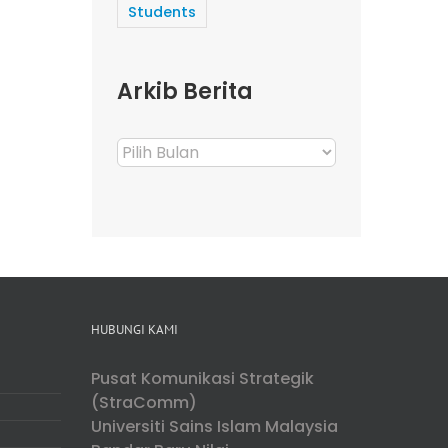
Students
Arkib Berita
Arkib
Berita
HUBUNGI KAMI
Pusat Komunikasi Strategik
(StraComm)
Universiti Sains Islam Malaysia