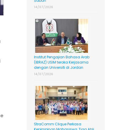
Sabah
14/07/2026
a
Institut Pengajian Bahasa Arab
i
(IBRAZ) USIM teroka Kerjasama
dengan Universiti di Jordan
14/07/2026
ke
StraComm Clique Perkasa
Kepimpinan Mahasiswa, Tiga Ahli