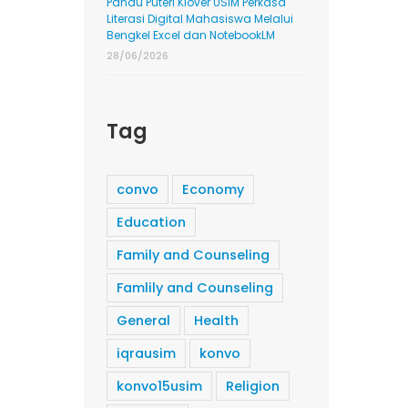
Pandu Puteri Klover USIM Perkasa
Literasi Digital Mahasiswa Melalui
Bengkel Excel dan NotebookLM
28/06/2026
Tag
convo
Economy
Education
Family and Counseling
Famlily and Counseling
General
Health
iqrausim
konvo
konvo15usim
Religion