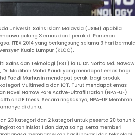
da Universiti Sains Islam Malaysia (USIM) apabila
mbawa pulang 3 emas dan 1 perak di Pameran
gsa, ITEX 2014 yang berlangsung selama 3 hari bermul
nvensyen Kuala Lumpur (KLCC).
i Sains dan Teknologi (FST) iaitu Dr. Norita Md. Nawaw
, Dr. Madihah Mohd Saudi yang mendapat emas bagi
hd Fadzli Marhusin mendapat perak bagi produk
ategori Multimedia dan ICT. Turut mendapat emas
n Novel Narrow Pore Active-Ultrafiltration (NPA-UF)
alth and Fitness. Secara ringkasnya, NPA-UF Membran
amanye di dunia.
n 23 kategori dan 2 kategori untuk peserta 20 tahun 
gkatkan inisiatif dan daya saing serta memberi
arabangsa mempamerkan hasil inovasi dan teknologi