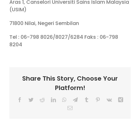
Aras 1, Canselori Universiti Sains Islam Malaysia
(USIM)
71800 Nilai, Negeri Sembilan
Tel : 06-798 8026/8027/6284 Faks : 06-798
8204
Share This Story, Choose Your
Platform!
Facebook
Twitter
Reddit
LinkedIn
WhatsApp
Telegram
Tumblr
Pinterest
Vk
Xing
Email