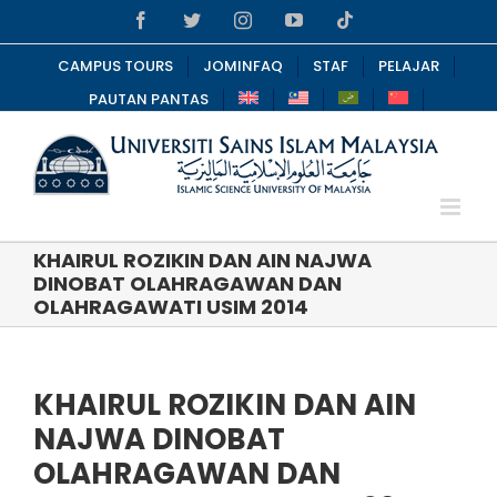
Skip
Facebook
Twitter
Instagram
YouTube
Tiktok
to
content
CAMPUS TOURS
JOMINFAQ
STAF
PELAJAR
PAUTAN PANTAS
KHAIRUL ROZIKIN DAN AIN NAJWA
DINOBAT OLAHRAGAWAN DAN
OLAHRAGAWATI USIM 2014
KHAIRUL ROZIKIN DAN AIN
NAJWA DINOBAT
OLAHRAGAWAN DAN