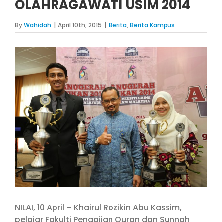
OLAHRAGAWATI USIM 2014
By
Wahidah
|
April 10th, 2015
|
Berita
,
Berita Kampus
View
Larger
Image
NILAI, 10 April – Khairul Rozikin Abu Kassim,
pelajar Fakulti Pengajian Quran dan Sunnah