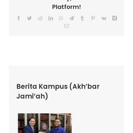
Platform!
Facebook
Twitter
Reddit
LinkedIn
WhatsApp
Telegram
Tumblr
Pinterest
Vk
Xing
Email
Berita Kampus (Akh’bar
Jami’ah)