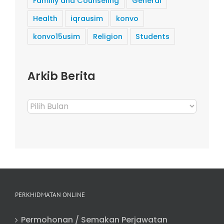
Famlily and Counseling
General
Health
iqrausim
konvo
konvo15usim
Religion
Students
Arkib Berita
Arkib
Berita
PERKHIDMATAN ONLINE
Permohonan / Semakan Perjawatan