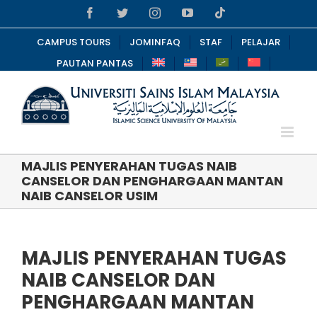
Skip
Facebook
Twitter
Instagram
YouTube
Tiktok
to
content
CAMPUS TOURS
JOMINFAQ
STAF
PELAJAR
PAUTAN PANTAS
MAJLIS PENYERAHAN TUGAS NAIB
CANSELOR DAN PENGHARGAAN MANTAN
NAIB CANSELOR USIM
MAJLIS PENYERAHAN TUGAS
NAIB CANSELOR DAN
PENGHARGAAN MANTAN