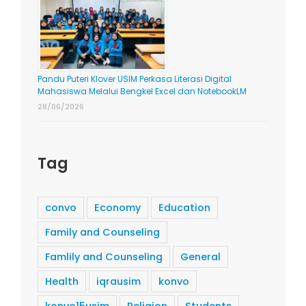
Pandu Puteri Klover USIM Perkasa Literasi Digital
Mahasiswa Melalui Bengkel Excel dan NotebookLM
28/06/2026
Tag
convo
Economy
Education
Family and Counseling
Famlily and Counseling
General
Health
iqrausim
konvo
konvo15usim
Religion
Students