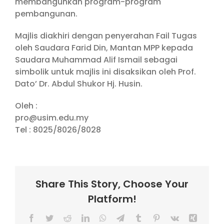
membangunkan program-program
pembangunan.
Majlis diakhiri dengan penyerahan Fail Tugas
oleh Saudara Farid Din, Mantan MPP kepada
Saudara Muhammad Alif Ismail sebagai
simbolik untuk majlis ini disaksikan oleh Prof.
Dato’ Dr. Abdul Shukor Hj. Husin.
Oleh :
pro@usim.edu.my
Tel : 8025/8026/8028
Share This Story, Choose Your
Platform!
Facebook
Twitter
Reddit
LinkedIn
WhatsApp
Telegram
Tumblr
Pinterest
Vk
Xing