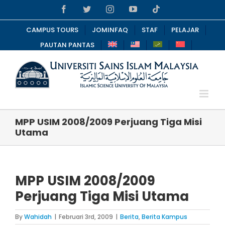
Skip
Facebook
Twitter
Instagram
YouTube
Tiktok
to
content
CAMPUS TOURS
JOMINFAQ
STAF
PELAJAR
PAUTAN PANTAS
MPP USIM 2008/2009 Perjuang Tiga Misi
Utama
MPP USIM 2008/2009
Perjuang Tiga Misi Utama
By
Wahidah
|
Februari 3rd, 2009
|
Berita
,
Berita Kampus