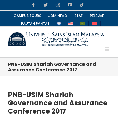
Skip
Facebook
Twitter
Instagram
YouTube
Tiktok
to
content
CAMPUS TOURS
JOMINFAQ
STAF
PELAJAR
PAUTAN PANTAS
PNB-USIM Shariah Governance and
Assurance Conference 2017
PNB-USIM Shariah
Governance and Assurance
Conference 2017