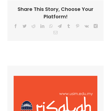
Share This Story, Choose Your
Platform!
Facebook
Twitter
Reddit
LinkedIn
WhatsApp
Telegram
Tumblr
Pinterest
Vk
Xing
Email