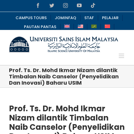
Skip
Facebook
Twitter
Instagram
YouTube
Tiktok
to
content
CAMPUS TOURS
JOMINFAQ
STAF
PELAJAR
PAUTAN PANTAS
Prof. Ts. Dr. Mohd Ikmar Nizam dilantik
Timbalan Naib Canselor (Penyelidikan
Dan Inovasi) Baharu USIM
Prof. Ts. Dr. Mohd Ikmar
Nizam dilantik Timbalan
Naib Canselor (Penyelidikan