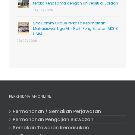
teroka Kerjasama dengan Universiti di Jordan
14/07/2026
StraComm Clique Perkasa Kepimpinan
Mahasiswa, Tiga Ahli Raih Pengiktirafan AKSIS
USIM
09/07/2026
PERKHIDMATAN ONLINE
Permohonan / Semakan Perjawatan
Permohonan Pengajian Siswazah
Semakan Tawaran Kemasukan