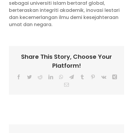
sebagai universiti Islam bertaraf global,
berteraskan integriti akademik, inovasi lestari
dan kecemerlangan ilmu demi kesejahteraan
umat dan negara.
Share This Story, Choose Your
Platform!
Facebook
Twitter
Reddit
LinkedIn
WhatsApp
Telegram
Tumblr
Pinterest
Vk
Xing
Email