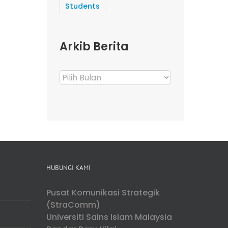
Students
Arkib Berita
Arkib
Berita
HUBUNGI KAMI
Pusat Komunikasi Strategik
(StraComm)
Universiti Sains Islam Malaysia