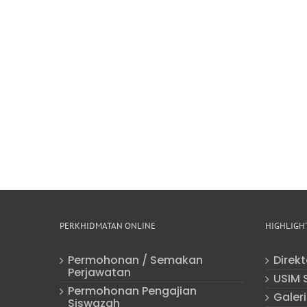
PERKHIDMATAN ONLINE
HIGHLIGH
Permohonan / Semakan
Direk
Perjawatan
USIM 
Permohonan Pengajian
Galeri
Siswazah