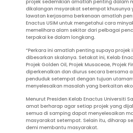
projek sedemikian amatlah penting dalam 
dikalangan msyarakat setempat khusunya 
lawatan kerjasama berkenaan amatlah pent
Enactus USIM untuk mengetahui cara minyak 
memelihara alam sekitar dari pelbagai pe
terpakai ke dalam longkang.
“Perkara ini amatlah penting supaya projek
dibesarkan skalanya. Setakat ini, Kelab Ena
Projek Golden Oil, Projek Musaceae, Projek Fi
diperkenalkan dan diurus secara bersama an
penduduk setempat dengan tujuan utaman
menyelesaikan masalah yang berkaitan ekono
Menurut Presiden Kelab Enactus Universiti S
amat berharap agar setiap projek yang dij
semua di samping dapat menyelesaikan mas
masyarakat setempat. Selain itu, diharap
demi membantu masyarakat.