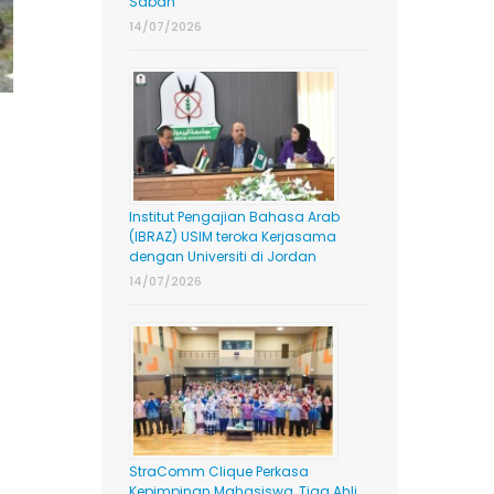
Sabah
14/07/2026
Institut Pengajian Bahasa Arab
(IBRAZ) USIM teroka Kerjasama
dengan Universiti di Jordan
14/07/2026
StraComm Clique Perkasa
Kepimpinan Mahasiswa, Tiga Ahli