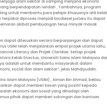
menjaga alam sekitar di samping menjana ekonomi
yang berpendapatan rendah . Tambahnya, program
ing untuk membantu para pelajar khususnya ahli kela
terpakai diproses menjadi biodiesel justeru itu dapat
ncemaran akibat pembuangan terus minyak masak
 ini dapat diteruskan secara berpanjangan dan dapat
ctus USIM telah menjalankan empat projek utama iaitu,
nancial Literacy dan Projek Claridae. Setiap projek
tara Kelab Enactus, Universiti Sains Islam Malaysia da
ya adalah untuk membantu masyarakat dalam
mi, social dan alam sekitar”, jelas Mahdiyuddin.
ains Islam Malaysia (USIM) , Aiman Bin Ahmad, beliau
alankan dapat memberi kesan yang positif kepada
alah ekonomi dan sosial yang dihadapi oleh
 semua pihak dapat memberi sokongan dan bantuan