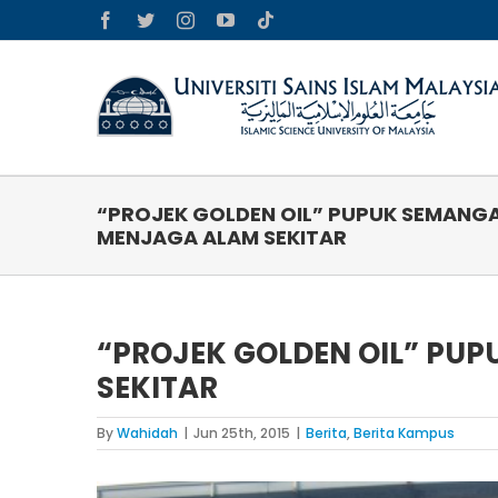
Skip
Facebook
Twitter
Instagram
YouTube
Tiktok
to
content
“PROJEK GOLDEN OIL” PUPUK SEMANG
MENJAGA ALAM SEKITAR
“PROJEK GOLDEN OIL” PU
SEKITAR
By
Wahidah
|
Jun 25th, 2015
|
Berita
,
Berita Kampus
View