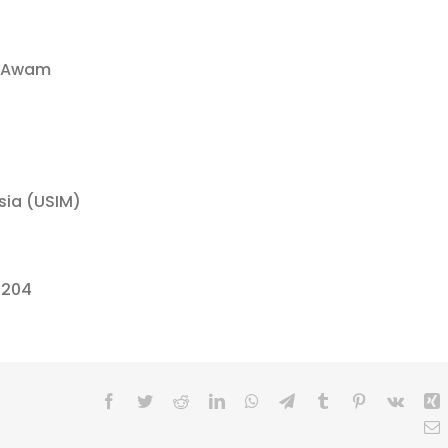
n Awam
ysia (USIM)
8204
Facebook
Twitter
Reddit
LinkedIn
WhatsApp
Telegram
Tumblr
Pinterest
Vk
X
E