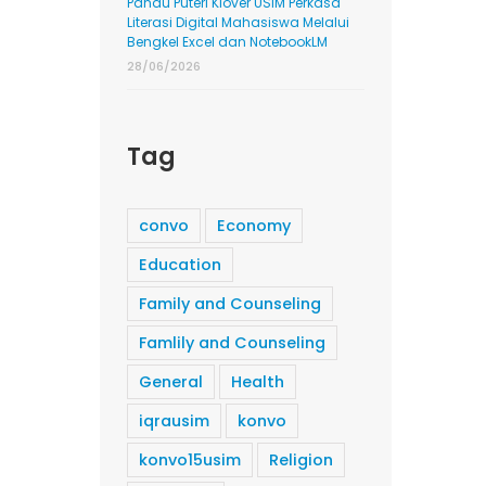
Pandu Puteri Klover USIM Perkasa
Literasi Digital Mahasiswa Melalui
Bengkel Excel dan NotebookLM
28/06/2026
Tag
convo
Economy
Education
Family and Counseling
Famlily and Counseling
General
Health
iqrausim
konvo
konvo15usim
Religion