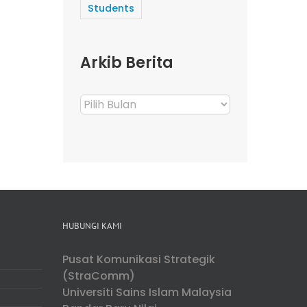
Students
Arkib Berita
Arkib
Berita
HUBUNGI KAMI
Pusat Komunikasi Strategik
(StraComm)
Universiti Sains Islam Malaysia