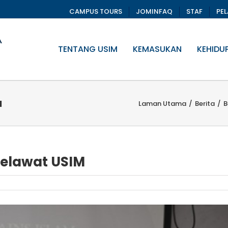
CAMPUS TOURS
JOMINFAQ
STAF
PE
TENTANG USIM
KEMASUKAN
KEHIDU
M
Laman Utama
/
Berita
/
B
elawat USIM