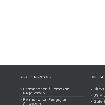
PERKHIDMATAN ONLINE
HIGHLIGH
Permohonan / Semakan
Direk
Perjawatan
USIM 
Permohonan Pengajian
Galeri
Siswazah