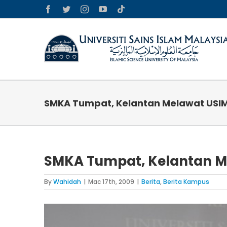
Skip
Facebook
Twitter
Instagram
YouTube
Tiktok
to
content
SMKA Tumpat, Kelantan Melawat USI
SMKA Tumpat, Kelantan M
By
Wahidah
|
Mac 17th, 2009
|
Berita
,
Berita Kampus
View
Larger