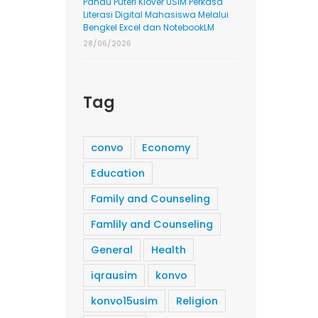
Pandu Puteri Klover USIM Perkasa
Literasi Digital Mahasiswa Melalui
Bengkel Excel dan NotebookLM
28/06/2026
Tag
convo
Economy
Education
Family and Counseling
Famlily and Counseling
General
Health
iqrausim
konvo
konvo15usim
Religion