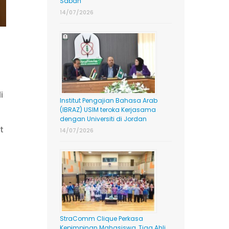
Sabah
14/07/2026
i
Institut Pengajian Bahasa Arab
(IBRAZ) USIM teroka Kerjasama
dengan Universiti di Jordan
t
14/07/2026
StraComm Clique Perkasa
Kepimpinan Mahasiswa, Tiga Ahli