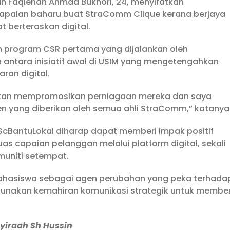
ah Faqiehah Ahmad Bukhori, 24, menyifatkan
capaian baharu buat StraComm Clique kerana berjaya
berteraskan digital.
n program CSR pertama yang dijalankan oleh
 antara inisiatif awal di USIM yang mengetengahkan
ran digital.
tan mempromosikan perniagaan mereka dan saya
 yang diberikan oleh semua ahli StraComm,” katanya
cBantuLokal diharap dapat memberi impak positif
capaian pelanggan melalui platform digital, sekali
uniti setempat.
mahasiswa sebagai agen perubahan yang peka terhada
nakan kemahiran komunikasi strategik untuk member
syiraah Sh Hussin