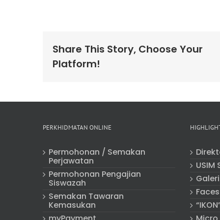
Share This Story, Choose Your
Platform!
PERKHIDMATAN ONLINE
HIGHLIGH
Permohonan / Semakan
Direk
Perjawatan
USIM 
Permohonan Pengajian
Galeri
Siswazah
Faces
Semakan Tawaran
Kemasukan
“IKON
myPayment
Micro