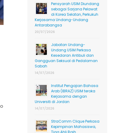
Pensyarah USIM Diundang
sebagai Sarjana Pelawat
di Korea Selatan, Perkukuh
Kerjasama Undang-Undang
Antarabangsa
20/07/2026
Jabatan Undang-
Undang USIM Perkasa
Kesedaran Antibuli dan
Gangguan Seksual di Pedalaman
Sabah
14/07/2026
Institut Pengajian Bahasa
Arab (IBRAZ) USIM teroka
Kerjasama dengan
Universiti di Jordan
eo
14/07/2026
StraComm Clique Perkasa
Kepimpinan Mahasiswa,
Tiga Ahli Raih