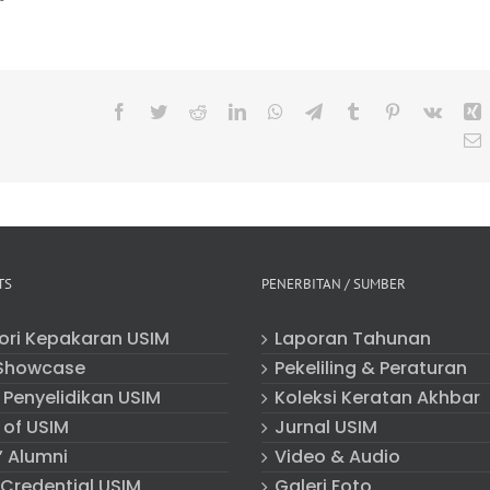
Facebook
Twitter
Reddit
LinkedIn
WhatsApp
Telegram
Tumblr
Pinterest
Vk
X
E
TS
PENERBITAN / SUMBER
tori Kepakaran USIM
Laporan Tahunan
Showcase
Pekeliling & Peraturan
 Penyelidikan USIM
Koleksi Keratan Akhbar
 of USIM
Jurnal USIM
” Alumni
Video & Audio
 Credential USIM
Galeri Foto