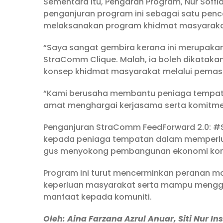
Sementara itu, Pengarah Program, Nur Soffi
penganjuran program ini sebagai satu pen
melaksanakan program khidmat masyarakat 
“Saya sangat gembira kerana ini merupaka
StraComm Clique. Malah, ia boleh dikatakan
konsep khidmat masyarakat melalui pemasa
“Kami berusaha membantu peniaga tempa
amat menghargai kerjasama serta komitmen
Penganjuran StraComm FeedForward 2.0: #S
kepada peniaga tempatan dalam memperluas 
gus menyokong pembangunan ekonomi kom
Program ini turut mencerminkan peranan 
keperluan masyarakat serta mampu menggu
manfaat kepada komuniti.
Oleh: Aina Farzana Azrul Anuar, Siti Nur In