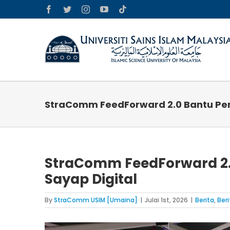
Skip
Facebook
Twitter
Instagram
YouTube
Tiktok
to
content
StraComm FeedForward 2.0 Bantu Pen
StraComm FeedForward 2.
Sayap Digital
By
StraComm USIM [Umaina]
|
Julai 1st, 2026
|
Berita
,
Ber
View