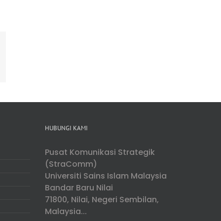
ing
mail
HUBUNGI KAMI
Pusat Komunikasi Strategik
(StraComm)
Universiti Sains Islam Malaysia
Bandar Baru Nilai
71800, Nilai, Negeri Sembilan,
Malaysia...