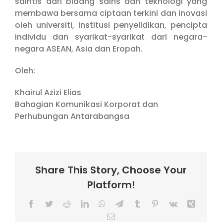
saintis dari bidang sains dan teknologi yang
membawa bersama ciptaan terkini dan inovasi
oleh universiti, institusi penyelidikan, pencipta
individu dan syarikat-syarikat dari negara-
negara ASEAN, Asia dan Eropah.
Oleh:
Khairul Azizi Elias
Bahagian Komunikasi Korporat dan
Perhubungan Antarabangsa
Share This Story, Choose Your
Platform!
Facebook
Twitter
Reddit
LinkedIn
WhatsApp
Telegram
Tumblr
Pinterest
Vk
Xing
Email