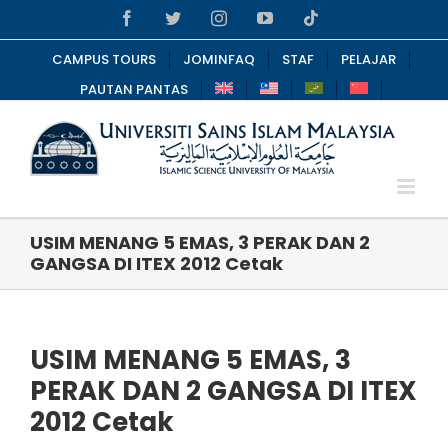
Skip
Facebook
Twitter
Instagram
YouTube
Tiktok
to
content
CAMPUS TOURS
JOMINFAQ
STAF
PELAJAR
PAUTAN PANTAS
USIM MENANG 5 EMAS, 3 PERAK DAN 2
GANGSA DI ITEX 2012 Cetak
USIM MENANG 5 EMAS, 3
PERAK DAN 2 GANGSA DI ITEX
2012 Cetak