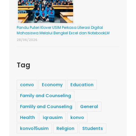
Pandu Puteri Klover USIM Perkasa Literasi Digital
Mahasiswa Melalui Bengkel Excel dan NotebookLM
28/06/2026
Tag
convo
Economy
Education
Family and Counseling
Famlily and Counseling
General
Health
iqrausim
konvo
konvo15usim
Religion
Students