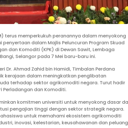
(USIM) terus memperkukuh peranannya dalam menyokong
 penyertaan dalam Majlis Peluncuran Program Skuad
gan dan Komoditi (KPK) di Dewan Sawit, Lembaga
Bangi, Selangor pada 7 Mei baru-baru ini.
eri Dr. Ahmad Zahid bin Hamidi, Timbalan Perdana
tegik kerajaan dalam meningkatkan penglibatan
da terhadap sektor agrikomoditi negara. Turut hadir
eri Perladangan dan Komoditi.
minkan komitmen universiti untuk menyokong dasar d
tusi pengajian tinggi dengan sektor strategik negara.
mahasiswa untuk memahami ekosistem agrikomoditi
dustri, inovasi, kelestarian, keusahawanan dan peluang