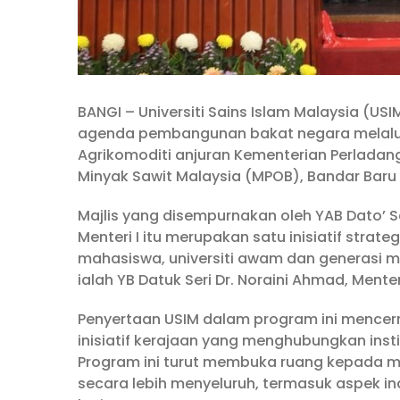
BANGI – Universiti Sains Islam Malaysia 
agenda pembangunan bakat negara melalui
Agrikomoditi anjuran Kementerian Perladan
Minyak Sawit Malaysia (MPOB), Bandar Baru 
Majlis yang disempurnakan oleh YAB Dato’ S
Menteri I itu merupakan satu inisiatif stra
mahasiswa, universiti awam dan generasi mu
ialah YB Datuk Seri Dr. Noraini Ahmad, Ment
Penyertaan USIM dalam program ini mencer
inisiatif kerajaan yang menghubungkan insti
Program ini turut membuka ruang kepada 
secara lebih menyeluruh, termasuk aspek in