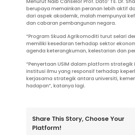
Menurut Naib Canselor Prof. Dato’ Ts. Dr. Sha
berupaya memainkan peranan lebih aktif d
dari aspek akademik, malah mempunyai kefa
dan cabaran pembangunan negara.
“Program Skuad Agrikomoditi turut selari 
memiliki kesedaran terhadap sektor ekon
agenda keterangkuman, kelestarian dan p
“Penyertaan USIM dalam platform strategik 
institusi ilmu yang responsif terhadap ke
kerjasama strategik antara universiti, ke
hadapan”, katanya lagi.
Share This Story, Choose Your
Platform!