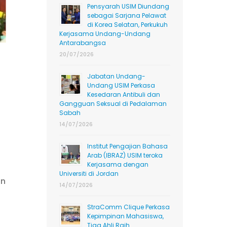
Pensyarah USIM Diundang
sebagai Sarjana Pelawat
di Korea Selatan, Perkukuh
Kerjasama Undang-Undang
Antarabangsa
20/07/2026
Jabatan Undang-
Undang USIM Perkasa
Kesedaran Antibuli dan
Gangguan Seksual di Pedalaman
Sabah
14/07/2026
Institut Pengajian Bahasa
Arab (IBRAZ) USIM teroka
Kerjasama dengan
Universiti di Jordan
an
14/07/2026
StraComm Clique Perkasa
Kepimpinan Mahasiswa,
Tiga Ahli Raih