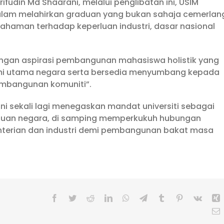
rifudin Md Shaarani, melalui penglibatan ini, USIM
alam melahirkan graduan yang bukan sahaja cemerlan
haman terhadap keperluan industri, dasar nasional
dengan aspirasi pembangunan mahasiswa holistik yang
omi utama negara serta bersedia menyumbang kepada
embangunan komuniti”.
ini sekali lagi menegaskan mandat universiti sebagai
perluan negara, di samping memperkukuh hubungan
menterian dan industri demi pembangunan bakat masa
Facebook
Twitter
Reddit
LinkedIn
WhatsApp
Telegram
Tumblr
Pinterest
Vk
X
E