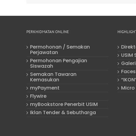
PERKHIDMATAN ONLINE
HIGHLIGH
Permohonan / Semakan
Direk
Perjawatan
USIM 
Permohonan Pengajian
Galeri
Siswazah
Faces
Semakan Tawaran
Kemasukan
“IKON
myPayment
Micro
Flywire
myBookstore Penerbit USIM
Iklan Tender & Sebutharga