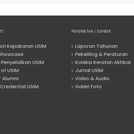
TS
PENERBITAN / SUMBER
tori Kepakaran USIM
Laporan Tahunan
Showcase
Pekeliling & Peraturan
 Penyelidikan USIM
Koleksi Keratan Akhbar
 of USIM
Jurnal USIM
” Alumni
Video & Audio
 Credential USIM
Galeri Foto