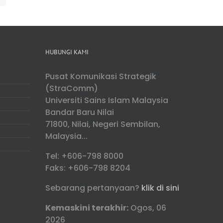
HUBUNGI KAMI
Pusat Komunikasi Strategik
(StraComm)
Universiti Sains Islam Malaysia
Bandar Baru Nilai
71800, Nilai, Negeri Sembilan,
Malaysia...
Tel: +606-798 8000
Faks: +606-798 8204
Sebarang pertanyaan?
klik di sini
Kemaskini terakhir:
Ogos, 06
2026