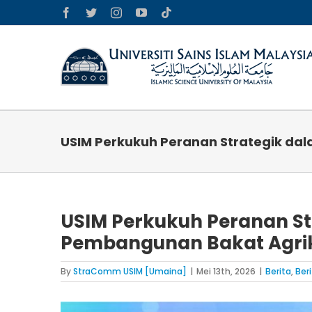
Skip
Facebook
Twitter
Instagram
YouTube
Tiktok
to
content
USIM Perkukuh Peranan Strategik d
USIM Perkukuh Peranan S
Pembangunan Bakat Agri
By
StraComm USIM [Umaina]
|
Mei 13th, 2026
|
Berita
,
Ber
View