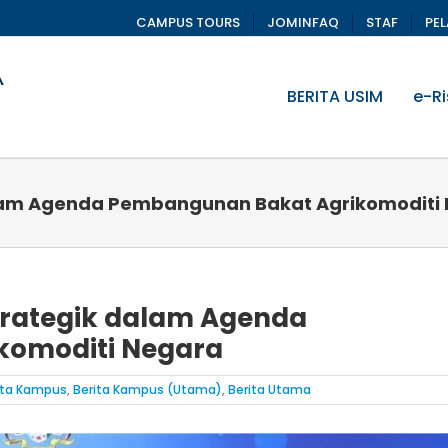
CAMPUS TOURS
JOMINFAQ
STAF
PE
BERITA USIM
e-Ri
alam Agenda Pembangunan Bakat Agrikomoditi
trategik dalam Agenda
komoditi Negara
ita Kampus
,
Berita Kampus (Utama)
,
Berita Utama