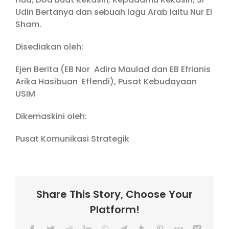
Udin Bertanya dan sebuah lagu Arab iaitu Nur El
Sham.
Disediakan oleh:
Ejen Berita (EB Nor Adira Maulad dan EB Efrianis
Arika Hasibuan Effendi), Pusat Kebudayaan
USIM
Dikemaskini oleh:
Pusat Komunikasi Strategik
Share This Story, Choose Your
Platform!
Facebook
Twitter
Reddit
LinkedIn
WhatsApp
Telegram
Tumblr
Pinterest
Vk
Xing