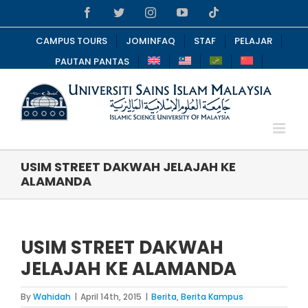
Skip
Facebook
Twitter
Instagram
YouTube
Tiktok
to
content
CAMPUS TOURS
JOMINFAQ
STAF
PELAJAR
PAUTAN PANTAS
USIM STREET DAKWAH JELAJAH KE
ALAMANDA
USIM STREET DAKWAH
JELAJAH KE ALAMANDA
By
Wahidah
|
April 14th, 2015
|
Berita
,
Berita Kampus