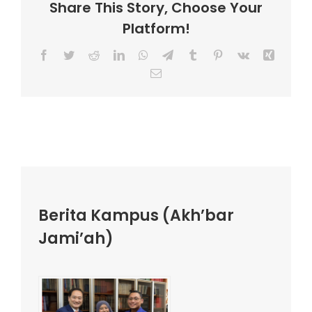
Share This Story, Choose Your
Platform!
Facebook
Twitter
Reddit
LinkedIn
WhatsApp
Telegram
Tumblr
Pinterest
Vk
Xing
Email
Berita Kampus (Akh’bar
Jami’ah)