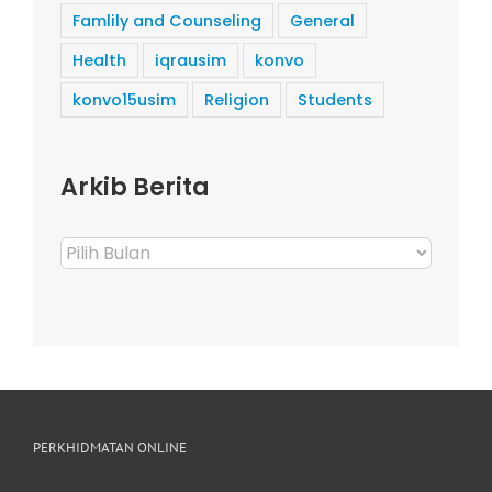
Famlily and Counseling
General
Health
iqrausim
konvo
konvo15usim
Religion
Students
Arkib Berita
Arkib
Berita
PERKHIDMATAN ONLINE