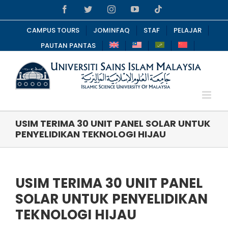
Skip
Facebook
Twitter
Instagram
YouTube
Tiktok
to
content
CAMPUS TOURS
JOMINFAQ
STAF
PELAJAR
PAUTAN PANTAS
USIM TERIMA 30 UNIT PANEL SOLAR UNTUK
PENYELIDIKAN TEKNOLOGI HIJAU
USIM TERIMA 30 UNIT PANEL
SOLAR UNTUK PENYELIDIKAN
TEKNOLOGI HIJAU