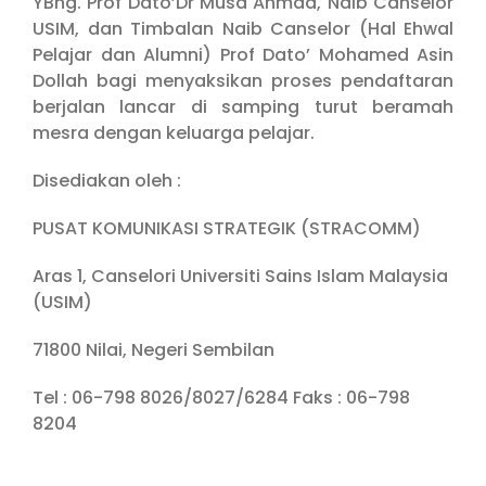
YBhg. Prof Dato’Dr Musa Ahmad, Naib Canselor
USIM, dan Timbalan Naib Canselor (Hal Ehwal
Pelajar dan Alumni) Prof Dato’ Mohamed Asin
Dollah bagi menyaksikan proses pendaftaran
berjalan lancar di samping turut beramah
mesra dengan keluarga pelajar.
Disediakan oleh :
PUSAT KOMUNIKASI STRATEGIK (STRACOMM)
Aras 1, Canselori Universiti Sains Islam Malaysia
(USIM)
71800 Nilai, Negeri Sembilan
Tel : 06-798 8026/8027/6284 Faks : 06-798
8204