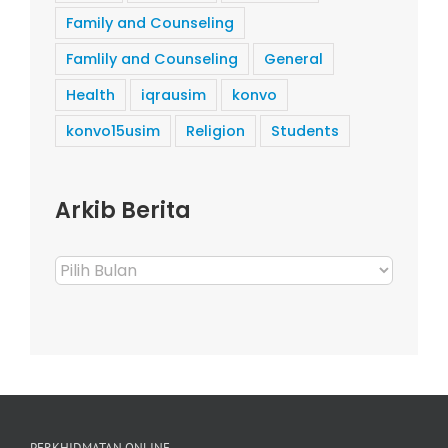
Family and Counseling
Famlily and Counseling
General
Health
iqrausim
konvo
konvo15usim
Religion
Students
Arkib Berita
Arkib
Berita
PERKHIDMATAN ONLINE