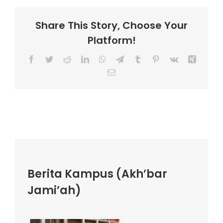
Share This Story, Choose Your
Platform!
Facebook
Twitter
Reddit
LinkedIn
WhatsApp
Telegram
Tumblr
Pinterest
Vk
Xing
Email
Berita Kampus (Akh’bar
Jami’ah)