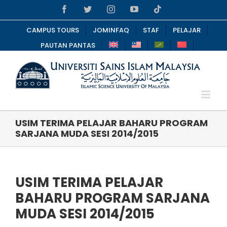
Skip
Facebook
Twitter
Instagram
YouTube
Tiktok
to
content
CAMPUS TOURS
JOMINFAQ
STAF
PELAJAR
PAUTAN PANTAS
USIM TERIMA PELAJAR BAHARU PROGRAM
SARJANA MUDA SESI 2014/2015
USIM TERIMA PELAJAR
BAHARU PROGRAM SARJANA
MUDA SESI 2014/2015