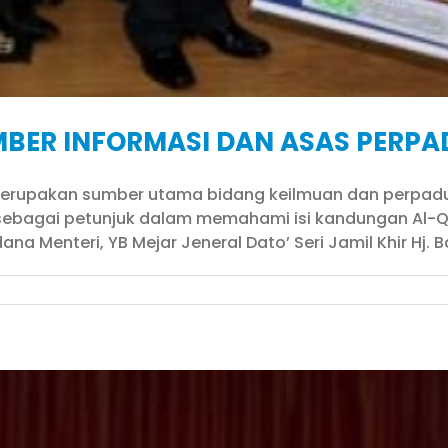
BER INFORMASI DAN ASAS PERP
an merupakan sumber utama bidang keilmuan dan perpa
ebagai petunjuk dalam memahami isi kandungan Al-Q
na Menteri, YB Mejar Jeneral Dato’ Seri Jamil Khir Hj. B