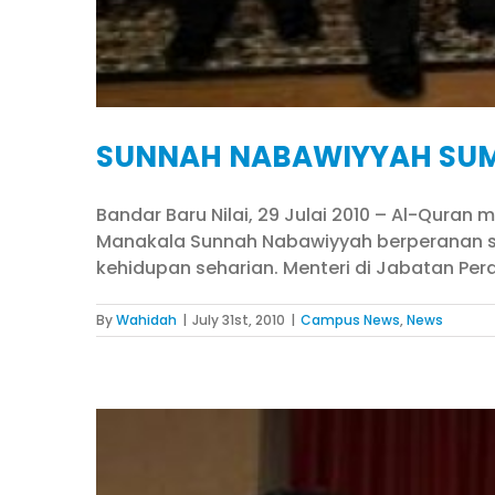
SUNNAH NABAWIYYAH SUM
Bandar Baru Nilai, 29 Julai 2010 – Al-Qur
Manakala Sunnah Nabawiyyah berperanan s
kehidupan seharian. Menteri di Jabatan Perda
By
Wahidah
|
July 31st, 2010
|
Campus News
,
News