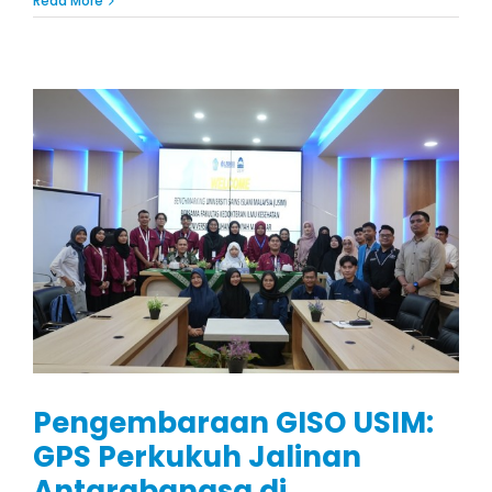
Read More
Pengembaraan GISO USIM:
GPS Perkukuh Jalinan
Antarabangsa di