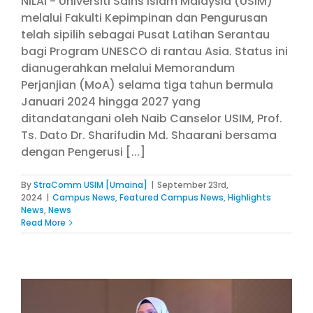
NILAI - Universiti Sains Islam Malaysia (USIM)
melalui Fakulti Kepimpinan dan Pengurusan
telah sipilih sebagai Pusat Latihan Serantau
bagi Program UNESCO di rantau Asia. Status ini
dianugerahkan melalui Memorandum
Perjanjian (MoA) selama tiga tahun bermula
Januari 2024 hingga 2027 yang
ditandatangani oleh Naib Canselor USIM, Prof.
Ts. Dato Dr. Sharifudin Md. Shaarani bersama
dengan Pengerusi [...]
By
StraComm USIM [Umaina]
|
September 23rd,
2024
|
Campus News
,
Featured Campus News
,
Highlights
News
,
News
Read More