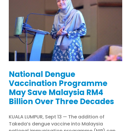
National Dengue
Vaccination Programme
May Save Malaysia RM4
Billion Over Three Decades
KUALA LUMPUR, Sept 13 — The addition of
Takeda’s dengue vaccine into Malaysia
national immunisation programme (NIP) can