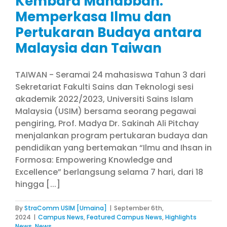
Kembara Mahabbah:
Memperkasa Ilmu dan
Pertukaran Budaya antara
Malaysia dan Taiwan
TAIWAN - Seramai 24 mahasiswa Tahun 3 dari
Sekretariat Fakulti Sains dan Teknologi sesi
akademik 2022/2023, Universiti Sains Islam
Malaysia (USIM) bersama seorang pegawai
pengiring, Prof. Madya Dr. Sakinah Ali Pitchay
menjalankan program pertukaran budaya dan
pendidikan yang bertemakan “Ilmu and Ihsan in
Formosa: Empowering Knowledge and
Excellence” berlangsung selama 7 hari, dari 18
hingga [...]
By
StraComm USIM [Umaina]
|
September 6th,
2024
|
Campus News
,
Featured Campus News
,
Highlights
News
,
News