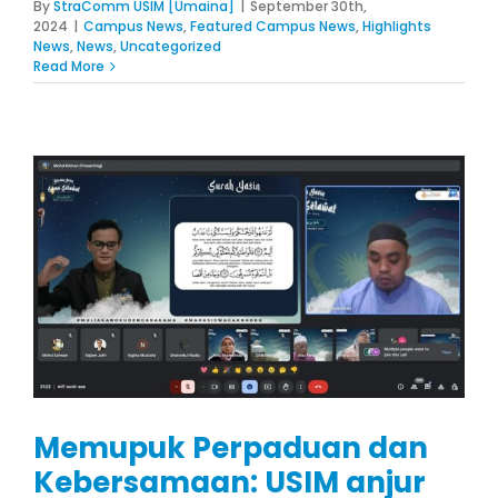
By
StraComm USIM [Umaina]
|
September 30th,
2024
|
Campus News
,
Featured Campus News
,
Highlights
News
,
News
,
Uncategorized
Read More
Memupuk Perpaduan dan
Kebersamaan: USIM anjur