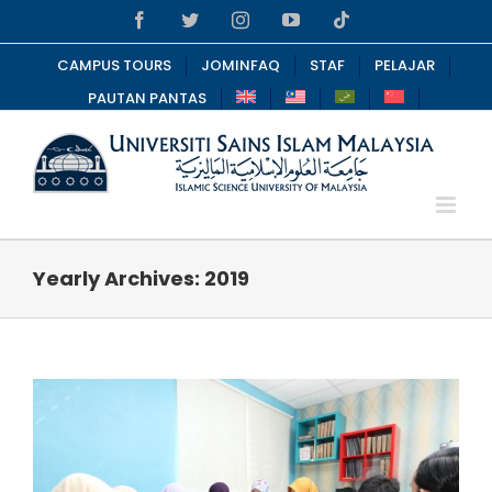
Skip
Facebook
Twitter
Instagram
YouTube
Tiktok
to
content
CAMPUS TOURS
JOMINFAQ
STAF
PELAJAR
PAUTAN PANTAS
Yearly Archives:
2019