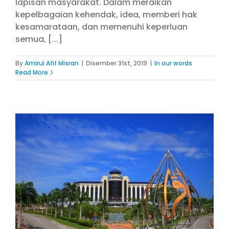
lapisan masyarakat. Dalam meraikan
kepelbagaian kehendak, idea, memberi hak
kesamarataan, dan memenuhi keperluan
semua, [...]
By
Amirul Afif Misran
|
Disember 31st, 2019
|
In our words
Read More