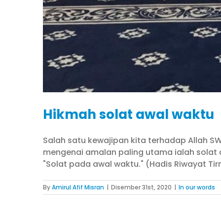
Hikmah solat awal waktu
Salah satu kewajipan kita terhadap Allah S
mengenai amalan paling utama ialah solat
"Solat pada awal waktu." (Hadis Riwayat Tirmi
By
Amirul Afif Misran
|
Disember 31st, 2020
|
In our words