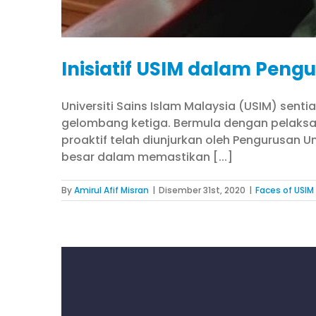
Inisiatif USIM dalam Peng
Universiti Sains Islam Malaysia (USIM) se
gelombang ketiga. Bermula dengan pelaksan
proaktif telah diunjurkan oleh Pengurusan 
besar dalam memastikan [...]
By
Amirul Afif Misran
|
Disember 31st, 2020
|
Faces of USIM