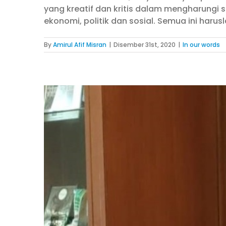
yang kreatif dan kritis dalam mengharungi 
ekonomi, politik dan sosial. Semua ini haru
By
Amirul Afif Misran
|
Disember 31st, 2020
|
In our words