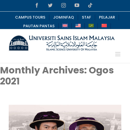
Skip
Facebook
Twitter
Instagram
YouTube
Tiktok
to
content
CAMPUS TOURS
JOMINFAQ
STAF
PELAJAR
PAUTAN PANTAS
Monthly Archives:
Ogos
2021