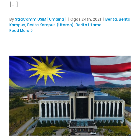
[...]
By
StraComm USIM [Umaina]
|
Ogos 24th, 2021
|
Berita
,
Berita
Kampus
,
Berita Kampus (Utama)
,
Berita Utama
Read More