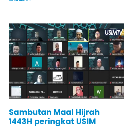
Sambutan Maal Hijrah
1443H peringkat USIM