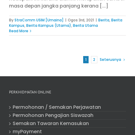
masa depan jangka panjang kerana [...]
By
StraComm USIM [Umaina]
|
Ogos 3rd, 2021
|
Berita
,
Berita
Kampus
,
Berita Kampus (Utama)
,
Berita Utama
Read More
1
2
Seterusnya
PERKHIDMATAN ONLINE
Permohonan / Semakan Perjawatan
Permohonan Pengajian Siswazah
Semakan Tawaran Kemasukan
myPayment