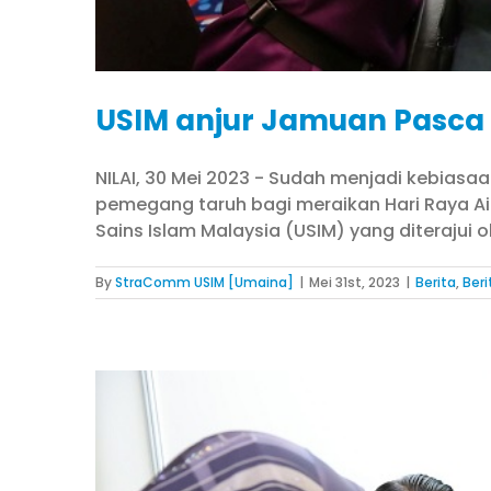
USIM anjur Jamuan Pasca Ra
NILAI, 30 Mei 2023 - Sudah menjadi kebiasa
pemegang taruh bagi meraikan Hari Raya Aidi
Sains Islam Malaysia (USIM) yang diterajui
By
StraComm USIM [Umaina]
|
Mei 31st, 2023
|
Berita
,
Ber