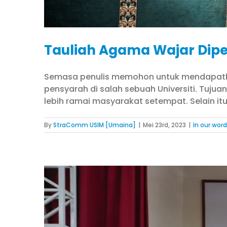
Tauliah Agama Wajar Dipe
Semasa penulis memohon untuk mendapatkan
pensyarah di salah sebuah Universiti. Tuj
lebih ramai masyarakat setempat. Selain i
By
StraComm USIM [Umaina]
|
Mei 23rd, 2023
|
In our wor