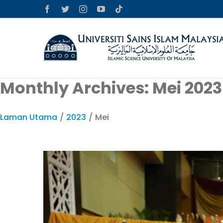
Skip
Facebook
Twitter
Instagram
YouTube
Tiktok
to
content
Monthly Archives:
Mei 2023
Laman Utama
/
2023
/
Mei