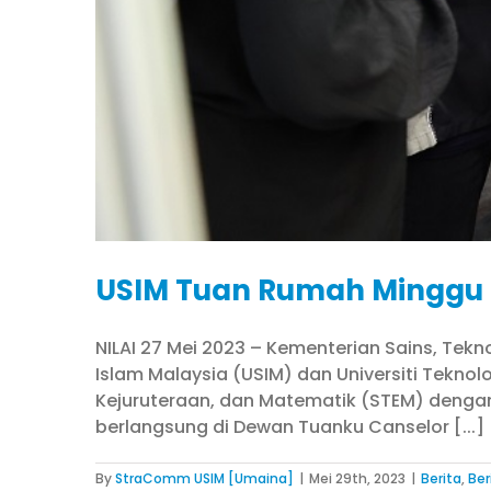
USIM Tuan Rumah Minggu S
NILAI 27 Mei 2023 – Kementerian Sains, Tek
Islam Malaysia (USIM) dan Universiti Tekn
Kejuruteraan, dan Matematik (STEM) dengan
berlangsung di Dewan Tuanku Canselor [...]
By
StraComm USIM [Umaina]
|
Mei 29th, 2023
|
Berita
,
Ber