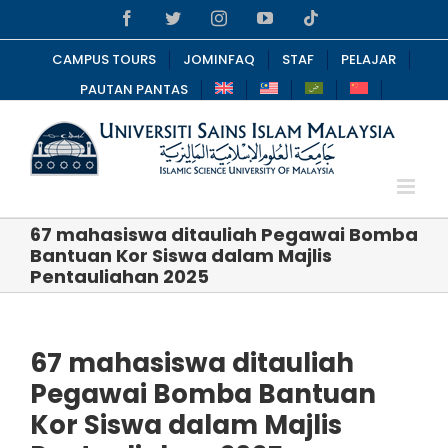
Skip
Facebook
Twitter
Instagram
YouTube
Tiktok
to
content
CAMPUS TOURS
JOMINFAQ
STAF
PELAJAR
PAUTAN PANTAS
67 mahasiswa ditauliah Pegawai Bomba
Bantuan Kor Siswa dalam Majlis
Pentauliahan 2025
67 mahasiswa ditauliah
Pegawai Bomba Bantuan
Kor Siswa dalam Majlis