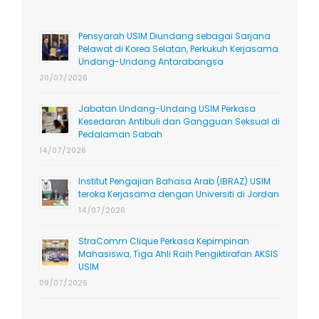
Pensyarah USIM Diundang sebagai Sarjana
Pelawat di Korea Selatan, Perkukuh Kerjasama
Undang-Undang Antarabangsa
20/07/2026
Jabatan Undang-Undang USIM Perkasa
Kesedaran Antibuli dan Gangguan Seksual di
Pedalaman Sabah
14/07/2026
Institut Pengajian Bahasa Arab (IBRAZ) USIM
teroka Kerjasama dengan Universiti di Jordan
14/07/2026
StraComm Clique Perkasa Kepimpinan
Mahasiswa, Tiga Ahli Raih Pengiktirafan AKSIS
USIM
09/07/2026