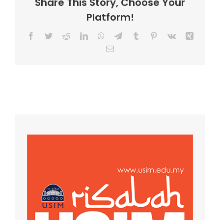
Share This Story, Choose Your
Platform!
Facebook
Twitter
Reddit
LinkedIn
WhatsApp
Telegram
Tumblr
Pinterest
Vk
Xing
Email