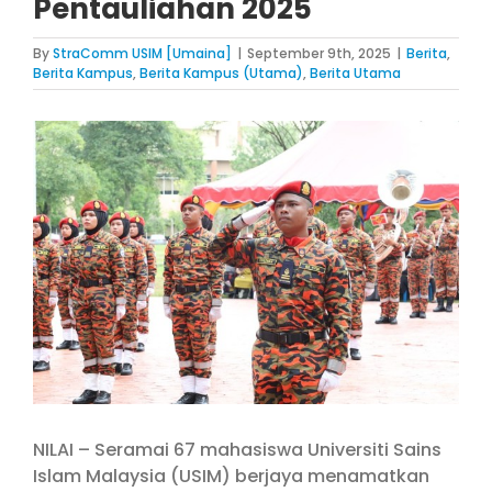
Pentauliahan 2025
By
StraComm USIM [Umaina]
|
September 9th, 2025
|
Berita
,
Berita Kampus
,
Berita Kampus (Utama)
,
Berita Utama
View
Larger
Image
NILAI – Seramai 67 mahasiswa Universiti Sains
Islam Malaysia (USIM) berjaya menamatkan