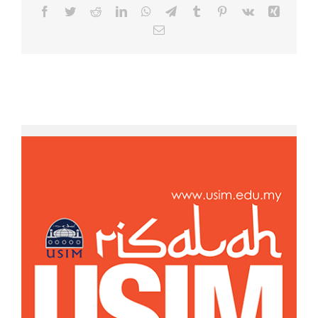
Facebook
Twitter
Reddit
LinkedIn
WhatsApp
Telegram
Tumblr
Pinterest
Vk
Xing
Email