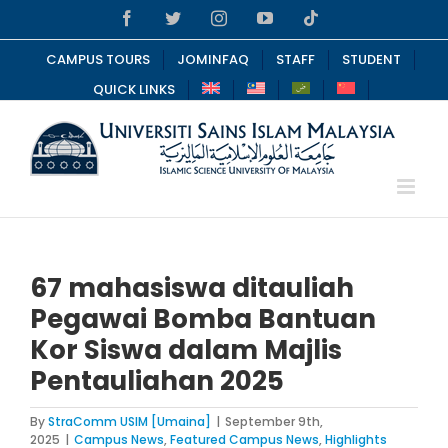
Skip
Facebook
Twitter
Instagram
YouTube
Tiktok
to
content
CAMPUS TOURS
JOMINFAQ
STAFF
STUDENT
QUICK LINKS
67 mahasiswa ditauliah
Pegawai Bomba Bantuan
Kor Siswa dalam Majlis
Pentauliahan 2025
By
StraComm USIM [Umaina]
|
September 9th,
2025
|
Campus News
,
Featured Campus News
,
Highlights