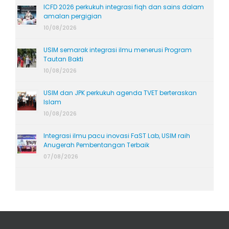
ICFD 2026 perkukuh integrasi fiqh dan sains dalam
amalan pergigian
10/08/2026
USIM semarak integrasi ilmu menerusi Program
Tautan Bakti
10/08/2026
USIM dan JPK perkukuh agenda TVET berteraskan
Islam
10/08/2026
Integrasi ilmu pacu inovasi FaST Lab, USIM raih
Anugerah Pembentangan Terbaik
07/08/2026