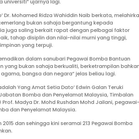
a universiti” ujarnya lagi.
to’ Dr. Mohamed Ridza Wahiddin Naib berkata, melahirk
cemerlang bukan sahaja bergantung kepada
 juga saling berkait rapat dengan pelbagai faktor
, tahap disiplin dan nilai-nilai murni yang tinggi,
impinan yang terpuji.
h disemadikan dalam sanubari Pegawai Bomba Bantuan
n yang bukan sahaja berkualiti, berketrampilan bahka
gama, bangsa dan negara” jelas beliau lagi.
 adalah Yang Amat Setia Dato’ Edwin Galan Teruki
Jabatan Bomba dan Penyelamat Malaysia, Timbalan
i) Prof. Madya Dr. Mohd Rushdan Mohd Jailani, pegawai
mba dan Penyelamat Malaysia.
 2015 dan sehingga kini seramai 213 Pegawai Bomba
hkan.