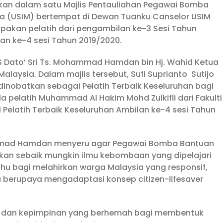
iahkan dalam satu Majlis Pentauliahan Pegawai Bomba
sia (USIM) bertempat di Dewan Tuanku Canselor USIM
erupakan pelatih dari pengambilan ke-3 Sesi Tahun
lan ke-4 sesi Tahun 2019/2020.
S Dato’ Sri Ts. Mohammad Hamdan bin Hj. Wahid Ketua
aysia. Dalam majlis tersebut, Sufi Suprianto Sutijo
 dinobatkan sebagai Pelatih Terbaik Keseluruhan bagi
a pelatih Muhammad Al Hakim Mohd Zulkifli dari Fakulti
elatih Terbaik Keseluruhan Ambilan ke-4 sesi Tahun
ammad Hamdan menyeru agar Pegawai Bomba Bantuan
ikan sebaik mungkin ilmu kebombaan yang dipelajari
u bagi melahirkan warga Malaysia yang responsif,
a berupaya mengadaptasi konsep citizen-lifesaver
gi, dan kepimpinan yang berhemah bagi membentuk