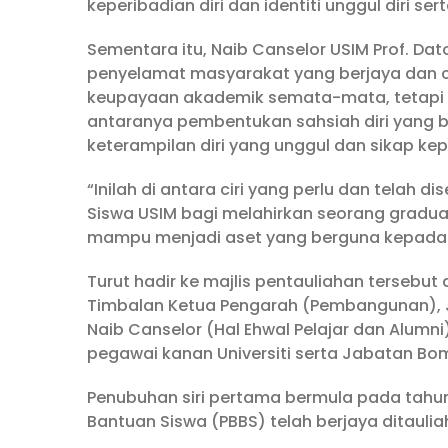
keperibadian diri dan identiti unggul diri sert
Sementara itu, Naib Canselor USIM Prof. Da
penyelamat masyarakat yang berjaya dan 
keupayaan akademik semata-mata, tetapi ia
antaranya pembentukan sahsiah diri yang baik
keterampilan diri yang unggul dan sikap kep
“Inilah di antara ciri yang perlu dan tela
Siswa USIM bagi melahirkan seorang gradua
mampu menjadi aset yang berguna kepada a
Turut hadir ke majlis pentauliahan tersebut
Timbalan Ketua Pengarah (Pembangunan), 
Naib Canselor (Hal Ehwal Pelajar dan Alumn
pegawai kanan Universiti serta Jabatan Bo
Penubuhan siri pertama bermula pada tahun
Bantuan Siswa (PBBS) telah berjaya ditaulia