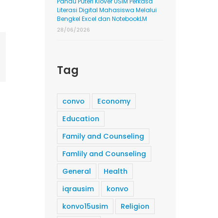
Pandu Puteri Klover USIM Perkasa
Literasi Digital Mahasiswa Melalui
Bengkel Excel dan NotebookLM
28/06/2026
ing
mail
Tag
convo
Economy
Education
Family and Counseling
Famlily and Counseling
General
Health
iqrausim
konvo
konvo15usim
Religion