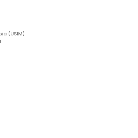
ysia (USIM)
n