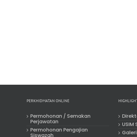
PERKHIDMATAN ONLINE
HIGHLIGH
Permohonan / Semakan
Direk
Perjawatan
USIM 
Permohonan Pengajian
Galeri
Siswazah