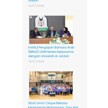
Sabah
14/07/2026
Institut Pengajian Bahasa Arab
(IBRAZ) USIM teroka Kerjasama
dengan Universiti di Jordan
14/07/2026
StraComm Clique Perkasa
Kepimpinan Mahasiswa, Tiga Ahli