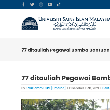
Skip
Facebook
Twitter
Instagram
YouTube
Tiktok
to
content
77 ditauliah Pegawai Bomba Bantuan
77 ditauliah Pegawai Bom
By
StraComm USIM [Umaina]
|
Disember 15th, 2021
|
Berit
View
Larger