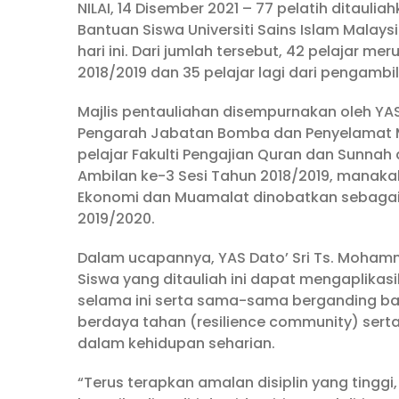
NILAI, 14 Disember 2021 – 77 pelatih ditaul
Bantuan Siswa Universiti Sains Islam Malay
hari ini. Dari jumlah tersebut, 42 pelajar m
2018/2019 dan 35 pelajar lagi dari pengambi
Majlis pentauliahan disempurnakan oleh YA
Pengarah Jabatan Bomba dan Penyelamat Mal
pelajar Fakulti Pengajian Quran dan Sunnah
Ambilan ke-3 Sesi Tahun 2018/2019, manakal
Ekonomi dan Muamalat dinobatkan sebagai P
2019/2020.
Dalam ucapannya, YAS Dato’ Sri Ts. Moh
Siswa yang ditauliah ini dapat mengaplikas
selama ini serta sama-sama berganding bah
berdaya tahan (resilience community) sert
dalam kehidupan seharian.
“Terus terapkan amalan disiplin yang ting