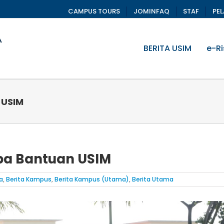
CAMPUS TOURS
JOMINFAQ
STAF
PE
BERITA USIM
e-Ri
 USIM
ba Bantuan USIM
a
,
Berita Kampus
,
Berita Kampus (Utama)
,
Berita Utama