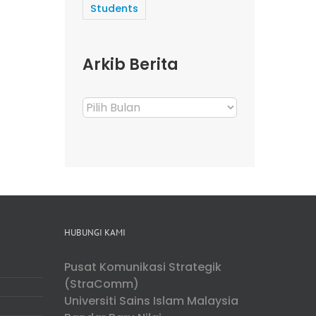
Students
Arkib Berita
Arkib
Berita
HUBUNGI KAMI
Pusat Komunikasi Strategik
(StraComm)
Universiti Sains Islam Malaysia